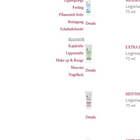
MINERAL
Lippenpflege
Logona
Peeling
75 ml
Pflanzenöl-Seife
Reinigung
Details
Schafmilchseife
Kosmetik
Kajalstifte
EXTRA F
Logona
Lippenstifte
75 ml
Make up & Rouge
Mascara
Details
Nagellack
MENTHOL
Logona
75 ml
Details