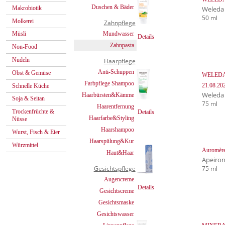
Duschen & Bäder
Makrobiotik
Weleda
50 ml
Molkerei
Zahnpflege
Mundwasser
Müsli
Details
Zahnpasta
Non-Food
Nudeln
Haarpflege
Anti-Schuppen
Obst & Gemüse
WELEDA 
Farbpflege Shampoo
21.08.20
Schnelle Küche
Weleda
Haarbürsten&Kämme
Soja & Seitan
75 ml
Haarentfernung
Trockenfrüchte &
Details
Haarfarbe&Styling
Nüsse
Haarshampoo
Wurst, Fisch & Eier
Haarspülung&Kur
Würzmittel
Auromère
Haut&Haar
Apeiro
75 ml
Gesichtspflege
Augencreme
Details
Gesichtscreme
Gesichtsmaske
Gesichtswasser