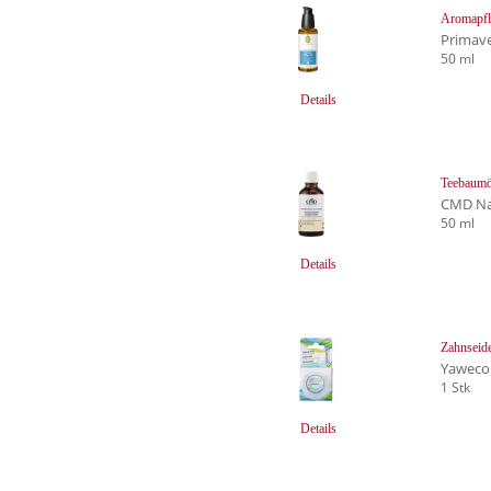
Aromapfl
Primave
50 ml
Details
Teebaumö
CMD Na
50 ml
Details
Zahnseide
Yaweco
1 Stk
Details