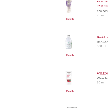
Zahncrem
02.11.20
eco cos
75 ml
Details
Ben&Ann
Ben&An
500 ml
Details
WELEDA S
Weleda
30 ml
Details