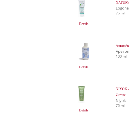
NATURWE
Logona
75 ml
Details
Auromère
Apeiro
100 ml
Details
NIYOK - 
Zitrone
Niyok
75 ml
Details