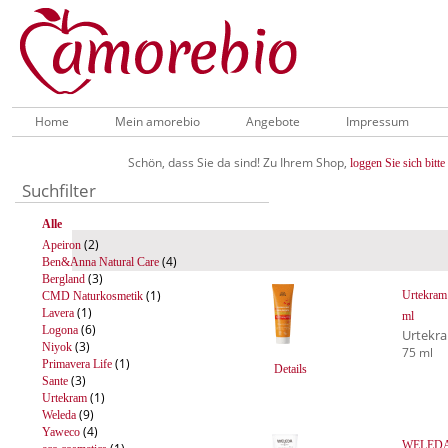
Home
Mein amorebio
Angebote
Impressum
Schön, dass Sie da sind! Zu Ihrem Shop,
loggen Sie sich bitte 
Suchfilter
Alle
(2)
Apeiron
(4)
Ben&Anna Natural Care
(3)
Bergland
(1)
Urtekram 
CMD Naturkosmetik
(1)
Lavera
ml
(6)
Logona
Urtekr
(3)
Niyok
75 ml
(1)
Primavera Life
Details
(3)
Sante
(1)
Urtekram
(9)
Weleda
(4)
Yaweco
WELEDA 