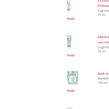
EXTRAF
Pfeffermi
Logona
75 ml
Details
FRESH KI
vom Liefe
Logona
50 ml
Details
Ben& Anna
Ben&An
100 ml
Details