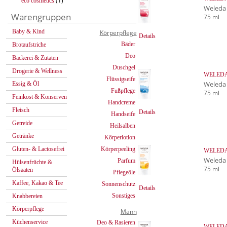
(1)
eco cosmetics
Weleda
Warengruppen
75 ml
Baby & Kind
Körperpflege
Details
Bäder
Brotaufstriche
Deo
Bäckerei & Zutaten
Duschgel
Drogerie & Wellness
WELEDA 
Flüssigseife
Weleda
Essig & Öl
Fußpflege
75 ml
Feinkost & Konserven
Handcreme
Fleisch
Details
Handseife
Getreide
Heilsalben
Getränke
Körperlotion
Körperpeeling
Gluten- & Lactosefrei
WELEDA 
Weleda
Parfum
Hülsenfrüchte &
75 ml
Ölsaaten
Pflegeöle
Kaffee, Kakao & Tee
Sonnenschutz
Details
Sonstiges
Knabbereien
Körperpflege
Mann
Küchenservice
Deo & Rasieren
WELEDA 