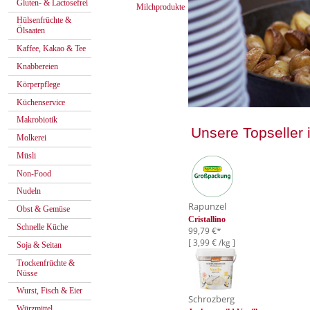
Gluten- & Lactosefrei
Milchprodukte
Hülsenfrüchte &
Ölsaaten
Kaffee, Kakao & Tee
Knabbereien
Körperpflege
Küchenservice
Makrobiotik
Unsere Topseller
Molkerei
Müsli
Non-Food
Nudeln
Rapunzel
Obst & Gemüse
Cristallino
Schnelle Küche
99,79 €*
[ 3,99 € /kg ]
Soja & Seitan
Trockenfrüchte &
Nüsse
Wurst, Fisch & Eier
Schrozberg
Würzmittel