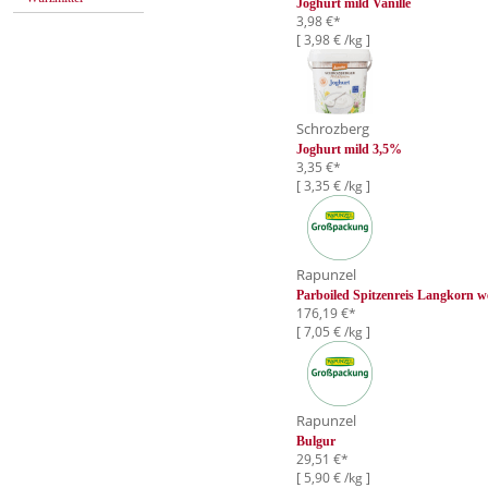
Joghurt mild Vanille
3,98 €*
[ 3,98 € /kg ]
Schrozberg
Joghurt mild 3,5%
3,35 €*
[ 3,35 € /kg ]
Rapunzel
Parboiled Spitzenreis Langkorn w
176,19 €*
[ 7,05 € /kg ]
Rapunzel
Bulgur
29,51 €*
[ 5,90 € /kg ]