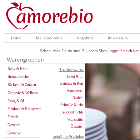
Home
Mein amorebio
Angebote
Impressum
Schön, dass Sie da sind! Zu Ihrem Shop,
loggen Sie sich bitte 
Warengruppen
Baby & Kind
Trockenwaren
Essig & Öl
Brotaufstriche
Getreide & Reis
Bäckerei & Zutaten
Konserven
Drogerie & Wellness
Nudeln
Essig & Öl
Schnelle Küche
Feinkost & Konserven
Trockenfrüchte
Fleisch
Würzmittel
Getreide
Ölsaaten
Getränke
gekühlte Produkte