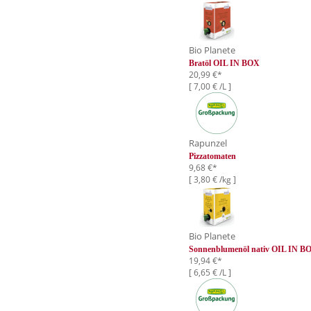
Bio Planete
Bratöl OIL IN BOX
20,99 €*
[ 7,00 € /L ]
Rapunzel
Pizzatomaten
9,68 €*
[ 3,80 € /kg ]
Bio Planete
Sonnenblumenöl nativ OIL IN B
19,94 €*
[ 6,65 € /L ]