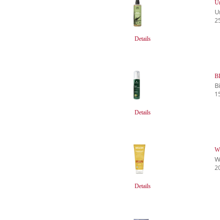
Ur
U
2
Details
B
B
1
Details
W
W
2
Details