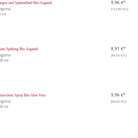
9,96 €*
ngen und Spitzenfluid Bio-Arganöl
ogona
[132,80 €/L]
5 ml
8,91 €*
anz Spülung Bio-Arganöl
ogona
[44,55 €/L]
00 ml
9,96 €*
tzeschutz Spray Bio-Aloe Vera
ogona
[66,40 €/L]
50 ml