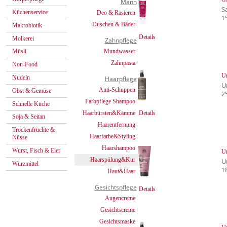
Mann
S
Küchenservice
Deo & Rasieren
1
Duschen & Bäder
Makrobiotik
Details
Molkerei
Zahnpflege
Mundwasser
Müsli
Zahnpasta
Non-Food
Ur
Nudeln
Haarpflege
U
Anti-Schuppen
Obst & Gemüse
2
Farbpflege Shampoo
Schnelle Küche
Details
Haarbürsten&Kämme
Soja & Seitan
Haarentfernung
Trockenfrüchte &
Haarfarbe&Styling
Nüsse
Haarshampoo
Wurst, Fisch & Eier
Ur
Haarspülung&Kur
U
Würzmittel
1
Haut&Haar
Gesichtspflege
Details
Augencreme
Gesichtscreme
Gesichtsmaske