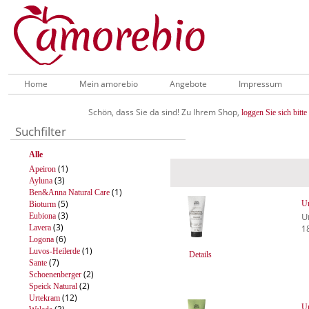
Home
Mein amorebio
Angebote
Impressum
Schön, dass Sie da sind! Zu Ihrem Shop,
loggen Sie sich bitte 
Suchfilter
Alle
(1)
Apeiron
(3)
Ayluna
(1)
Ben&Anna Natural Care
(5)
Ur
Bioturm
(3)
U
Eubiona
(3)
Lavera
1
(6)
Logona
(1)
Luvos-Heilerde
Details
(7)
Sante
(2)
Schoenenberger
(2)
Speick Natural
(12)
Urtekram
Ur