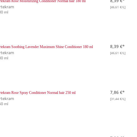
8,39 €*
tekram Rose Moisturizing Conditioner Normal hair 180 ml
rtekram
[46,61 €/L]
80 ml
8,39 €*
tekram Soothing Lavender Maximum Shine Conditioner 180 ml
rtekram
[46,61 €/L]
80 ml
7,86 €*
tekram Rose Spray Conditioner Normal hair 250 ml
rtekram
[31,44 €/L]
50 ml