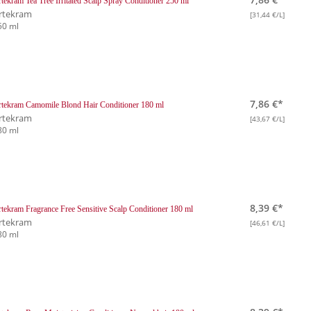
tekram Tea Tree Irritated Scalp Spray Conditioner 250 ml
rtekram
[31,44 €/L]
50 ml
7,86 €*
tekram Camomile Blond Hair Conditioner 180 ml
rtekram
[43,67 €/L]
80 ml
8,39 €*
tekram Fragrance Free Sensitive Scalp Conditioner 180 ml
rtekram
[46,61 €/L]
80 ml