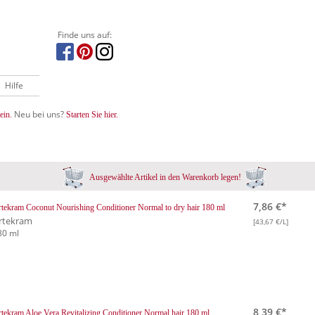
Finde uns auf:
Hilfe
Neu bei uns?
ein.
Starten Sie hier.
Ausgewählte Artikel in den Warenkorb legen!
7,86 €*
tekram Coconut Nourishing Conditioner Normal to dry hair 180 ml
rtekram
[43,67 €/L]
80 ml
8,39 €*
tekram Aloe Vera Revitalizing Conditioner Normal hair 180 ml