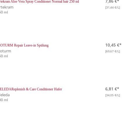
7,86 €*
tekram Aloe Vera Spray Conditioner Normal hair 250 ml
rtekram
[31,44 €/L]
50 ml
10,45 €*
IOTURM Repair Leave-in Spülung
ioturm
[69,67 €/L]
50 ml
6,81 €*
ELEDAReplenish & Care Conditioner Hafer
eleda
[34,05 €/L]
00 ml