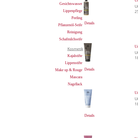
Ur
Gesichtswasser
U
Lippenpflege
2
Peeling
Details
Pflanzenöl-Seife
Reinigung
Schafmilchseife
Ur
Kosmetik
U
Kajalstifte
1
Lippenstifte
Details
Make up & Rouge
Mascara
Nagellack
Ur
U
1
Details