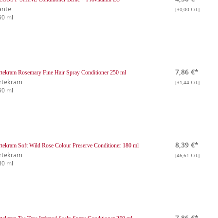
ante
[30,00 €/L]
50 ml
7,86 €*
tekram Rosemary Fine Hair Spray Conditioner 250 ml
rtekram
[31,44 €/L]
50 ml
8,39 €*
tekram Soft Wild Rose Colour Preserve Conditioner 180 ml
rtekram
[46,61 €/L]
80 ml
7,86 €*