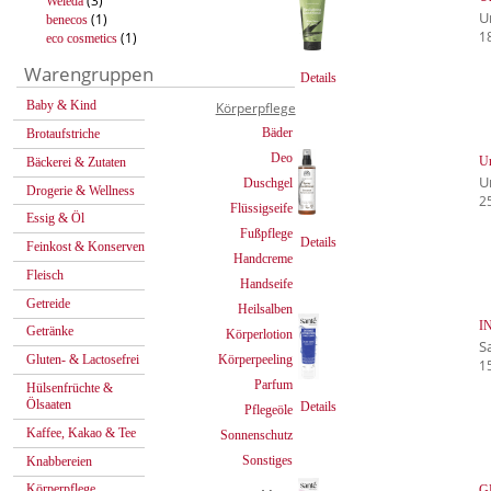
(3)
Weleda
U
(1)
benecos
1
(1)
eco cosmetics
Warengruppen
Details
Baby & Kind
Körperpflege
Bäder
Brotaufstriche
Deo
Ur
Bäckerei & Zutaten
U
Duschgel
Drogerie & Wellness
2
Flüssigseife
Essig & Öl
Fußpflege
Details
Feinkost & Konserven
Handcreme
Fleisch
Handseife
Getreide
Heilsalben
I
Getränke
Körperlotion
S
Körperpeeling
Gluten- & Lactosefrei
1
Parfum
Hülsenfrüchte &
Ölsaaten
Details
Pflegeöle
Kaffee, Kakao & Tee
Sonnenschutz
Sonstiges
Knabbereien
Körperpflege
G