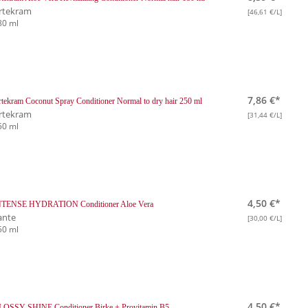
rtekram
[46,61 €/L]
80 ml
7,86 €*
tekram Coconut Spray Conditioner Normal to dry hair 250 ml
rtekram
[31,44 €/L]
50 ml
4,50 €*
NTENSE HYDRATION Conditioner Aloe Vera
ante
[30,00 €/L]
50 ml
4,50 €*
LOSSY SHINE Conditioner Birke + Provitamin B5