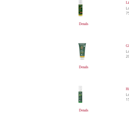
Lä
L
7
Details
Gl
L
2
Details
Hi
L
1
Details