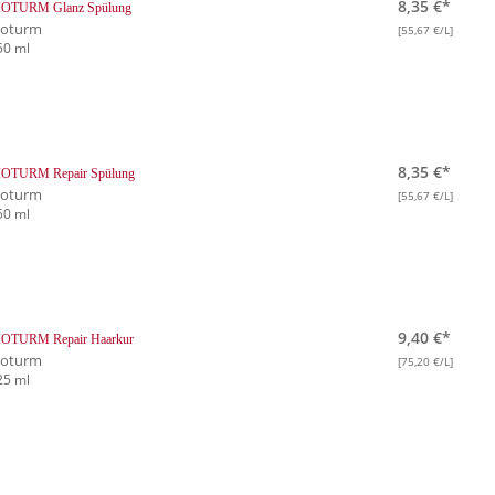
8,35 €*
IOTURM Glanz Spülung
ioturm
[55,67 €/L]
50 ml
8,35 €*
IOTURM Repair Spülung
ioturm
[55,67 €/L]
50 ml
9,40 €*
IOTURM Repair Haarkur
ioturm
[75,20 €/L]
25 ml