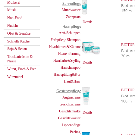
Molkerei
Zahnpflege
Biotur
Mundwasser
Müsli
150 ml
Zahnpasta
Non-Food
Details
Nudeln
Haarpflege
Anti-Schuppen
Obst & Gemüse
Farbpflege Shampoo
Schnelle Küche
BIOTURM
Haarbürsten&Kämme
Soja & Seitan
Biotur
Haarentfernung
30 ml
Trockenfrüchte &
Haarfarbe&Styling
Nüsse
Details
Haarshampoo
Wurst, Fisch & Eier
Haarspülung&Kur
Würzmittel
Haut&Haar
BIOTURM
Gesichtspflege
Biotur
Augencreme
100 ml
Gesichtscreme
Gesichtsmaske
Details
Gesichtswasser
Lippenpflege
Peeling