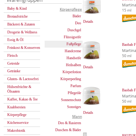
Martin
Baby & Kind
Körperpflege
15 ml
Bäder
Brotaufstriche
Details
Deo
Bäckerei & Zutaten
Duschgel
Drogerie & Wellness
Flüssigseife
Essig & Öl
Fußpflege
Baobab F
Feinkost & Konserven
Martin
Handcreme
50 ml
Fleisch
Handseife
Getreide
Heilsalben
Details
Getränke
Körperlotion
Körperpeeling
Gluten- & Lactosefrei
Parfum
Hülsenfrüchte &
Baobab F
Ölsaaten
Pflegeöle
Martin
Kaffee, Kakao & Tee
Sonnenschutz
50 ml
Sonstiges
Knabbereien
Details
Körperpflege
Mann
Küchenservice
Deo & Rasieren
Duschen & Bäder
Makrobiotik
BIOTUR