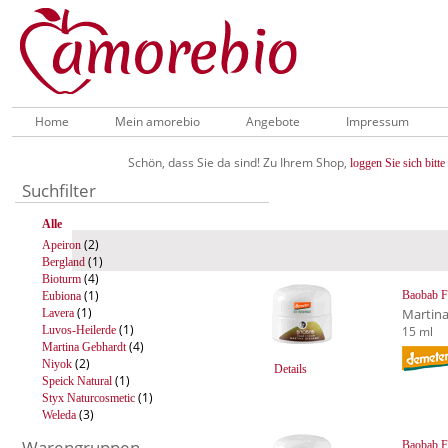
Home
Mein amorebio
Angebote
Impressum
Schön, dass Sie da sind! Zu Ihrem Shop,
loggen Sie sich bitte 
Suchfilter
Alle
(2)
Apeiron
(1)
Bergland
(4)
Bioturm
(1)
Baobab F
Eubiona
(1)
Martin
Lavera
(1)
Luvos-Heilerde
15 ml
(4)
Martina Gebhardt
(2)
Niyok
Details
(1)
Speick Natural
(1)
Styx Naturcosmetic
(3)
Weleda
Warengruppen
Baobab F