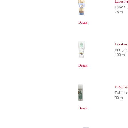
Luvos Fu
Luvos-H
75 ml
Details
Hornhaut
Bergla
100 ml
Details
Fußcreme
Eubion
50 ml
Details