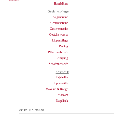
Haut&Haar
Gesichtspflege
Augencreme
Gesichtscreme
Gesichtsmaske
Gesichtswasser
Lippenpflege
Peeling
Pflanzenöl-Seife
Reinigung
Schafmilchseife
Kosmetik
Kajalstifte
Lippenstifte
Make up & Rouge
Mascara
Nagellack
Artikel-Nr.: 94458