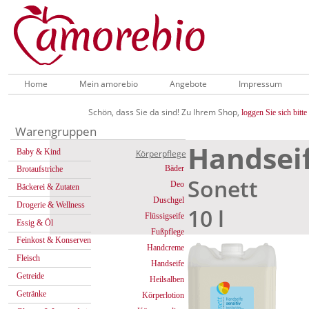
Home
Mein amorebio
Angebote
Impressum
Schön, dass Sie da sind! Zu Ihrem Shop,
loggen Sie sich bitte 
Warengruppen
Handseif
Baby & Kind
Körperpflege
Bäder
Brotaufstriche
Sonett
Deo
Bäckerei & Zutaten
Duschgel
Drogerie & Wellness
10 l
Flüssigseife
Essig & Öl
Fußpflege
Feinkost & Konserven
Handcreme
Fleisch
Handseife
Getreide
Heilsalben
Getränke
Körperlotion