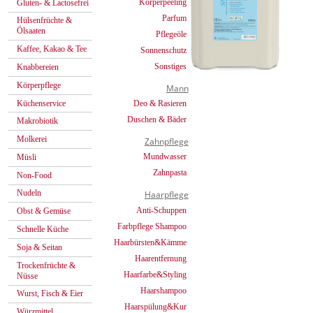
Körperpeeling
Gluten- & Lactosefrei
Parfum
Hülsenfrüchte &
Ölsaaten
Pflegeöle
Kaffee, Kakao & Tee
Sonnenschutz
Sonstiges
Knabbereien
Körperpflege
Mann
Küchenservice
Deo & Rasieren
Duschen & Bäder
Makrobiotik
Molkerei
Zahnpflege
Mundwasser
Müsli
Zahnpasta
Non-Food
Nudeln
Haarpflege
Anti-Schuppen
Obst & Gemüse
Farbpflege Shampoo
Schnelle Küche
Haarbürsten&Kämme
Soja & Seitan
Haarentfernung
Trockenfrüchte &
Haarfarbe&Styling
Nüsse
Haarshampoo
Wurst, Fisch & Eier
Haarspülung&Kur
Würzmittel