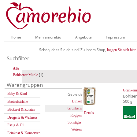
Home
Mein amorebio
Angebote
Impressum
Schön, dass Sie da sind! Zu Ihrem Shop,
loggen Sie sich bitte 
Suchfilter
Alle
(1)
Bohlsener Mühle
Warengruppen
Grünker
Baby & Kind
Getreide
Bohlse
500 gr
Dinkel
Brotaufstriche
Grünkern
Bäckerei & Zutaten
Details
Roggen
Drogerie & Wellness
Sonstiges
Essig & Öl
Weizen
Feinkost & Konserven