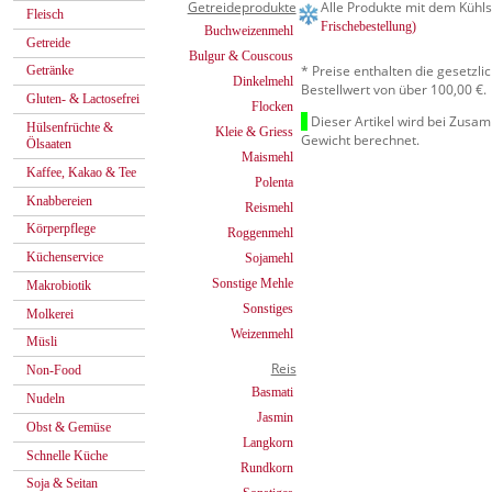
Getreideprodukte
Alle Produkte mit dem Kühls
Fleisch
Frischebestellung)
Buchweizenmehl
Getreide
Bulgur & Couscous
* Preise enthalten die gesetzl
Getränke
Dinkelmehl
Bestellwert von über 100,00 €.
Gluten- & Lactosefrei
Flocken
Dieser Artikel wird bei Zusa
Hülsenfrüchte &
Kleie & Griess
Gewicht berechnet.
Ölsaaten
Maismehl
Kaffee, Kakao & Tee
Polenta
Knabbereien
Reismehl
Körperpflege
Roggenmehl
Küchenservice
Sojamehl
Sonstige Mehle
Makrobiotik
Sonstiges
Molkerei
Weizenmehl
Müsli
Reis
Non-Food
Basmati
Nudeln
Jasmin
Obst & Gemüse
Langkorn
Schnelle Küche
Rundkorn
Soja & Seitan