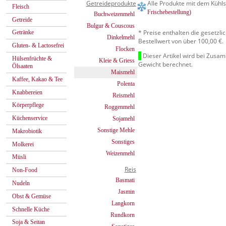
Getreideprodukte
Alle Produkte mit dem Kühls
Fleisch
Frischebestellung)
Buchweizenmehl
Getreide
Bulgur & Couscous
* Preise enthalten die gesetzl
Getränke
Dinkelmehl
Bestellwert von über 100,00 €.
Gluten- & Lactosefrei
Flocken
Dieser Artikel wird bei Zusa
Hülsenfrüchte &
Kleie & Griess
Gewicht berechnet.
Ölsaaten
Maismehl
Kaffee, Kakao & Tee
Polenta
Knabbereien
Reismehl
Körperpflege
Roggenmehl
Küchenservice
Sojamehl
Sonstige Mehle
Makrobiotik
Sonstiges
Molkerei
Weizenmehl
Müsli
Reis
Non-Food
Basmati
Nudeln
Jasmin
Obst & Gemüse
Langkorn
Schnelle Küche
Rundkorn
Soja & Seitan