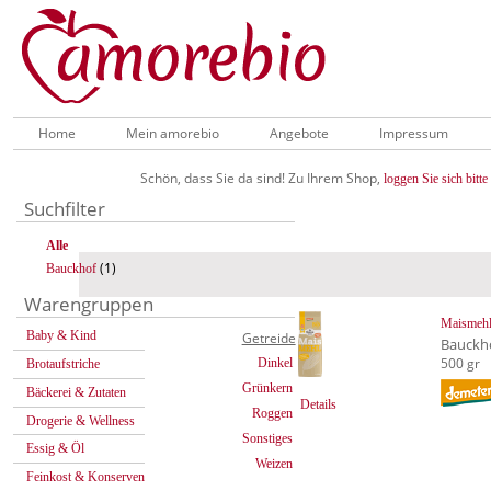
Home
Mein amorebio
Angebote
Impressum
Schön, dass Sie da sind! Zu Ihrem Shop,
loggen Sie sich bitte 
Suchfilter
Alle
(1)
Bauckhof
Warengruppen
Maismehl 
Baby & Kind
Getreide
Bauckh
500 gr
Dinkel
Brotaufstriche
Grünkern
Bäckerei & Zutaten
Details
Roggen
Drogerie & Wellness
Sonstiges
Essig & Öl
Weizen
Feinkost & Konserven