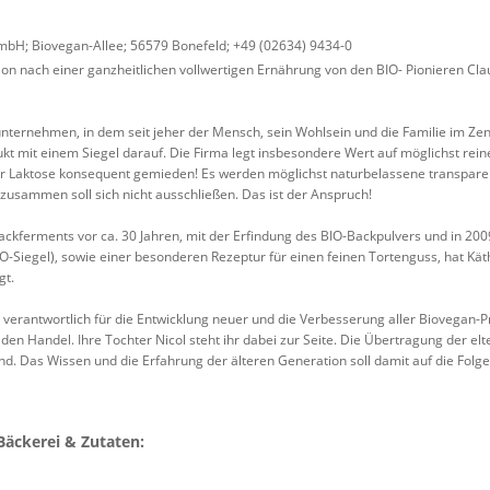
bH; Biovegan-Allee; 56579 Bonefeld; +49 (02634) 9434-0
sion nach einer ganzheitlichen vollwertigen Ernährung von den BIO- Pionieren Cl
nternehmen, in dem seit jeher der Mensch, sein Wohlsein und die Familie im Zen
ukt mit einem Siegel darauf. Die Firma legt insbesondere Wert auf möglichst rein
er Laktose konsequent gemieden! Es werden möglichst naturbelassene transpare
zusammen soll sich nicht ausschließen. Das ist der Anspruch!
ckferments vor ca. 30 Jahren, mit der Erfindung des BIO-Backpulvers und in 200
O-Siegel), sowie einer besonderen Rezeptur für einen feinen Tortenguss, hat Kä
gt.
in verantwortlich für die Entwicklung neuer und die Verbesserung aller Biovegan-
n den Handel. Ihre Tochter Nicol steht ihr dabei zur Seite. Die Übertragung der el
nd. Das Wissen und die Erfahrung der älteren Generation soll damit auf die Fol
Bäckerei & Zutaten: