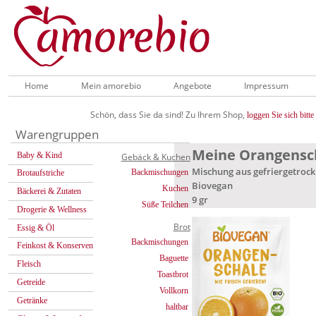
Home
Mein amorebio
Angebote
Impressum
Schön, dass Sie da sind! Zu Ihrem Shop,
loggen Sie sich bitte 
Warengruppen
Meine Orangenscha
Baby & Kind
Gebäck & Kuchen
Mischung aus gefriergetroc
Backmischungen
Brotaufstriche
Biovegan
Kuchen
Bäckerei & Zutaten
9 gr
Süße Teilchen
Drogerie & Wellness
Brot
Essig & Öl
Backmischungen
Feinkost & Konserven
Baguette
Fleisch
Toastbrot
Getreide
Vollkorn
Getränke
haltbar