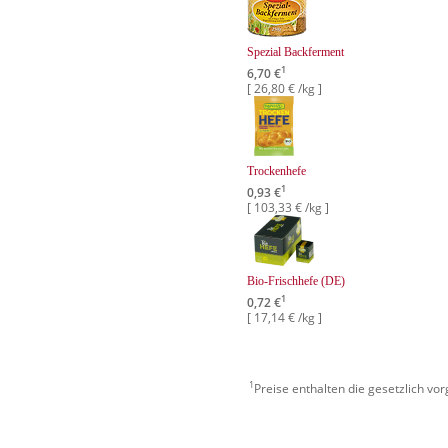
Spezial Backferment
1
6,70 €
[ 26,80 € /kg ]
Trockenhefe
1
0,93 €
[ 103,33 € /kg ]
Bio-Frischhefe (DE)
1
0,72 €
[ 17,14 € /kg ]
1
Preise enthalten die gesetzlich vo