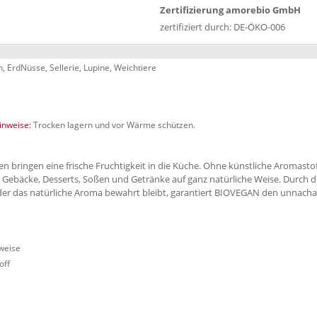
Zertifizierung amorebio GmbH
zertifiziert durch: DE-ÖKO-006
ch, ErdNüsse, Sellerie, Lupine, Weichtiere
nweise:
Trocken lagern und vor Wärme schützen.
n bringen eine frische Fruchtigkeit in die Küche. Ohne künstliche Aromast
 Gebäcke, Desserts, Soßen und Getränke auf ganz natürliche Weise. Durch 
 der das natürliche Aroma bewahrt bleibt, garantiert BIOVEGAN den unnach
weise
off