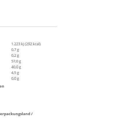
1.223 kj (292 kcal)
0,7 g
0,2 g
57,0 g
40,0 g
4,5 g
0,0 g
ten
 Verpackungsland /