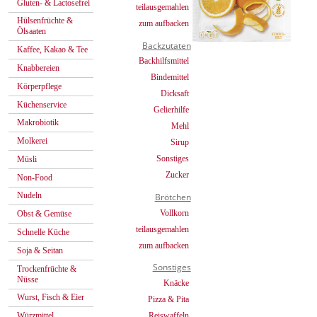
Gluten- & Lactosefrei
teilausgemahlen
Hülsenfrüchte &
zum aufbacken
Ölsaaten
Backzutaten
Kaffee, Kakao & Tee
Backhilfsmittel
Knabbereien
Bindemittel
Körperpflege
Dicksaft
Küchenservice
Gelierhilfe
Makrobiotik
Mehl
Molkerei
Sirup
Sonstiges
Müsli
Zucker
Non-Food
Nudeln
Brötchen
Vollkorn
Obst & Gemüse
teilausgemahlen
Schnelle Küche
zum aufbacken
Soja & Seitan
Sonstiges
Trockenfrüchte &
Nüsse
Knäcke
Wurst, Fisch & Eier
Pizza & Pita
Reiswaffeln
Würzmittel