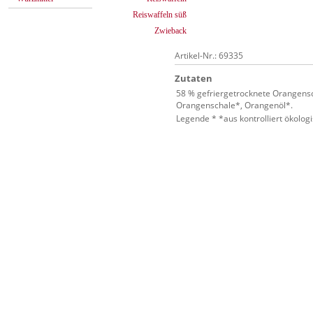
Reiswaffeln süß
Zwieback
Artikel-Nr.: 69335
Zutaten
58 % gefriergetrocknete Orangens
Orangenschale*, Orangenöl*.
Legende * *aus kontrolliert ökolo