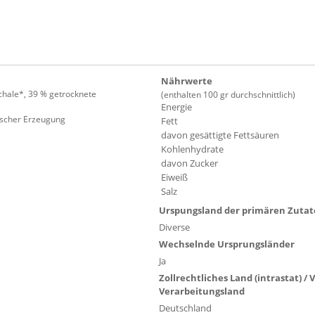
Nährwerte
chale*, 39 % getrocknete
(enthalten 100 gr durchschnittlich)
Energie
gischer Erzeugung
Fett
davon gesättigte Fettsäuren
Kohlenhydrate
davon Zucker
Eiweiß
Salz
Urspungsland der primären Zuta
Diverse
Wechselnde Ursprungsländer
Ja
Zollrechtliches Land (intrastat) /
Verarbeitungsland
Deutschland