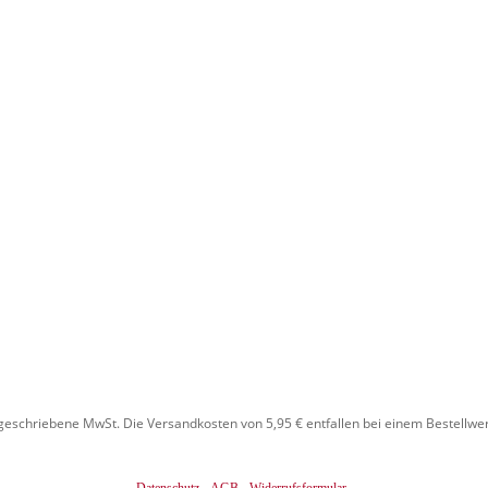
rgeschriebene MwSt. Die Versandkosten von 5,95 € entfallen bei einem Bestellwer
-
-
Datenschutz
AGB
Widerrufsformular