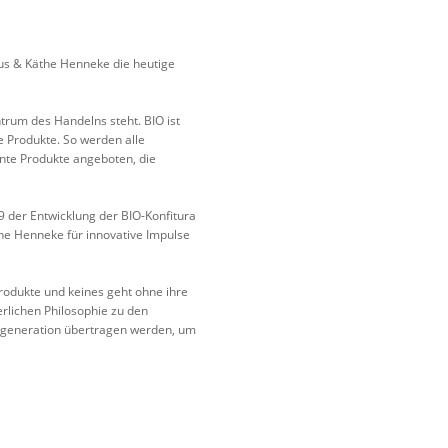
aus & Käthe Henneke die heutige
trum des Handelns steht. BIO ist
e Produkte. So werden alle
nte Produkte angeboten, die
9 der Entwicklung der BIO-Konfitura
the Henneke für innovative Impulse
Produkte und keines geht ohne ihre
terlichen Philosophie zu den
gegeneration übertragen werden, um