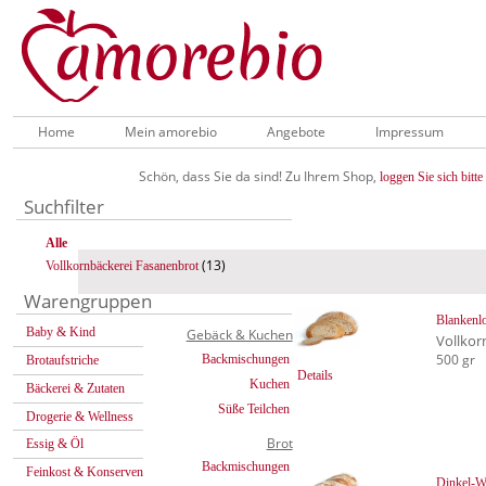
Home
Mein amorebio
Angebote
Impressum
Schön, dass Sie da sind! Zu Ihrem Shop,
loggen Sie sich bitte 
Suchfilter
Alle
(13)
Vollkornbäckerei Fasanenbrot
Warengruppen
Blankenl
Baby & Kind
Gebäck & Kuchen
Vollkor
500 gr
Backmischungen
Brotaufstriche
Details
Kuchen
Bäckerei & Zutaten
Süße Teilchen
Drogerie & Wellness
Brot
Essig & Öl
Backmischungen
Feinkost & Konserven
Dinkel-W