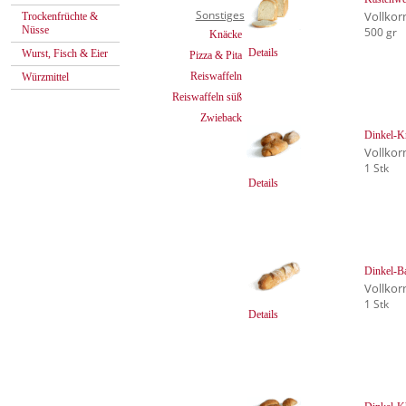
Sonstiges
Vollkor
Trockenfrüchte &
Nüsse
500 gr
Knäcke
Details
Wurst, Fisch & Eier
Pizza & Pita
Reiswaffeln
Würzmittel
Reiswaffeln süß
Zwieback
Dinkel-Kr
Vollkor
1 Stk
Details
Dinkel-B
Vollkor
1 Stk
Details