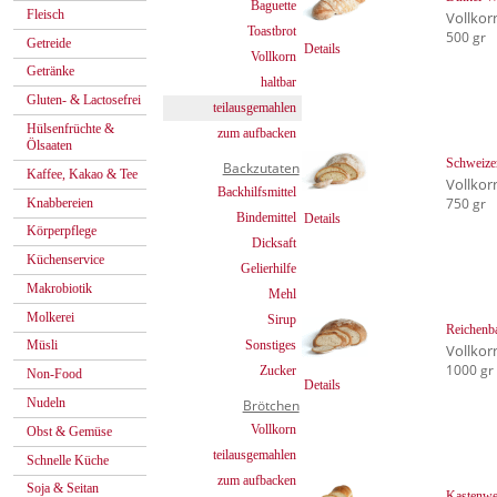
Baguette
Fleisch
Vollkor
Toastbrot
500 gr
Getreide
Details
Vollkorn
Getränke
haltbar
Gluten- & Lactosefrei
teilausgemahlen
Hülsenfrüchte &
zum aufbacken
Ölsaaten
Schweize
Backzutaten
Kaffee, Kakao & Tee
Vollkor
Backhilfsmittel
750 gr
Knabbereien
Bindemittel
Details
Körperpflege
Dicksaft
Küchenservice
Gelierhilfe
Makrobiotik
Mehl
Molkerei
Sirup
Reichenb
Sonstiges
Müsli
Vollkor
1000 gr
Zucker
Non-Food
Details
Nudeln
Brötchen
Vollkorn
Obst & Gemüse
teilausgemahlen
Schnelle Küche
zum aufbacken
Soja & Seitan
Kastenwe