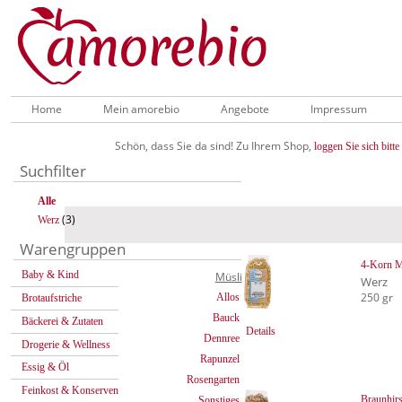
Home
Mein amorebio
Angebote
Impressum
Schön, dass Sie da sind! Zu Ihrem Shop,
loggen Sie sich bitte 
Suchfilter
Alle
(3)
Werz
Warengruppen
4-Korn Ma
Baby & Kind
Müsli
Werz
250 gr
Allos
Brotaufstriche
Bauck
Bäckerei & Zutaten
Details
Dennree
Drogerie & Wellness
Rapunzel
Essig & Öl
Rosengarten
Feinkost & Konserven
Braunhirs
Sonstiges