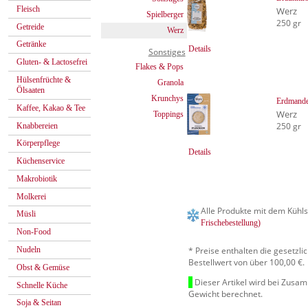
Fleisch
Werz
Spielberger
250 gr
Getreide
Werz
Getränke
Details
Sonstiges
Gluten- & Lactosefrei
Flakes & Pops
Hülsenfrüchte &
Granola
Ölsaaten
Krunchys
Erdmandel
Kaffee, Kakao & Tee
Werz
Toppings
250 gr
Knabbereien
Körperpflege
Details
Küchenservice
Makrobiotik
Molkerei
Alle Produkte mit dem Kühls
Müsli
Frischebestellung)
Non-Food
* Preise enthalten die gesetzl
Nudeln
Bestellwert von über 100,00 €.
Obst & Gemüse
Dieser Artikel wird bei Zusa
Schnelle Küche
Gewicht berechnet.
Soja & Seitan