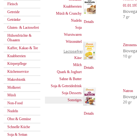
Fleisch
01.01.19
Knabbereien
Bioveg
Getreide
Müsli & Crunchy
7 gr
Getränke
Nudeln
Details
Soja
Gluten- & Lactosefrei
Wurstwaren
Hülsenfrüchte &
Ölsaaten
Würzmittel
Zitronens
Kaffee, Kakao & Tee
Bioveg
Lactosefrei
10 gr
Knabbereien
Käse
Körperpflege
Milch
Details
Küchenservice
Quark & Joghurt
Sahne & Butter
Makrobiotik
Soja & Getreidedrink
Molkerei
Natron
Soja Desserts
Müsli
Bioveg
Sonstiges
20 gr
Non-Food
Nudeln
Details
Obst & Gemüse
Schnelle Küche
Soja & Seitan