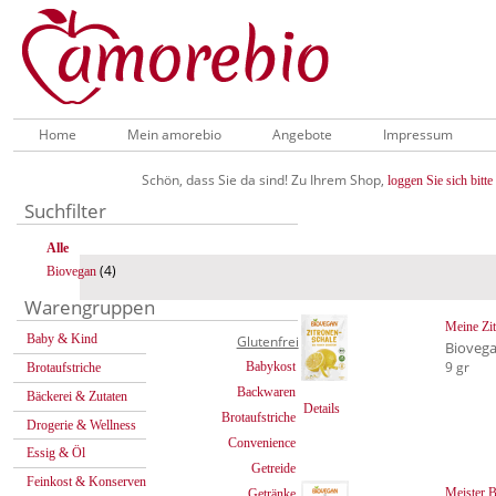
Home
Mein amorebio
Angebote
Impressum
Schön, dass Sie da sind! Zu Ihrem Shop,
loggen Sie sich bitte 
Suchfilter
Alle
(4)
Biovegan
Warengruppen
Meine Zit
Baby & Kind
Glutenfrei
Bioveg
9 gr
Babykost
Brotaufstriche
Backwaren
Bäckerei & Zutaten
Details
Brotaufstriche
Drogerie & Wellness
Convenience
Essig & Öl
Getreide
Feinkost & Konserven
Meister 
Getränke