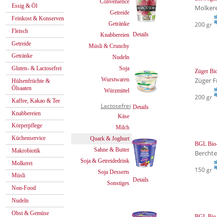
Convenience
Essig & Öl
Molker
Getreide
Feinkost & Konserven
Getränke
200 gr
Fleisch
Details
Knabbereien
Getreide
Müsli & Crunchy
Getränke
Nudeln
Soja
Gluten- & Lactosefrei
Züger Bi
Wurstwaren
Züger F
Hülsenfrüchte &
Ölsaaten
Würzmittel
200 gr
Kaffee, Kakao & Tee
Lactosefrei
Details
Knabbereien
Käse
Körperpflege
Milch
Küchenservice
Quark & Joghurt
BGL Bio-
Sahne & Butter
Makrobiotik
Bercht
Soja & Getreidedrink
Molkerei
150 gr
Soja Desserts
Müsli
Details
Sonstiges
Non-Food
Nudeln
Obst & Gemüse
BGL Bio-F