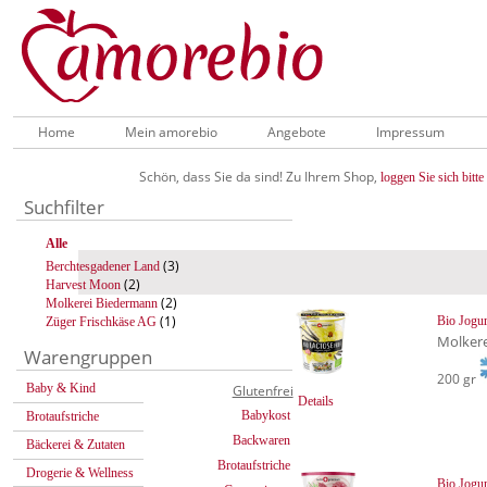
Home
Mein amorebio
Angebote
Impressum
Schön, dass Sie da sind! Zu Ihrem Shop,
loggen Sie sich bitte 
Suchfilter
Alle
(3)
Berchtesgadener Land
(2)
Harvest Moon
(2)
Molkerei Biedermann
(1)
Bio Jogurt
Züger Frischkäse AG
Molker
Warengruppen
200 gr
Baby & Kind
Glutenfrei
Details
Babykost
Brotaufstriche
Backwaren
Bäckerei & Zutaten
Brotaufstriche
Drogerie & Wellness
Bio Jogur