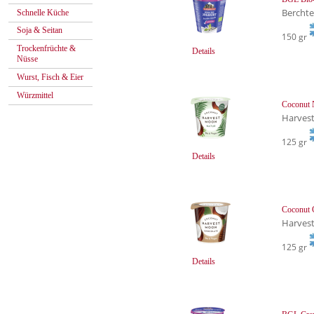
Bercht
Schnelle Küche
Soja & Seitan
150 gr
Trockenfrüchte &
Details
Nüsse
Wurst, Fisch & Eier
Würzmittel
Coconut 
Harves
125 gr
Details
Coconut 
Harves
125 gr
Details