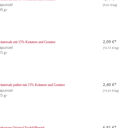
apunzel
[9,42 €/kg]
00 gr
2,09 €*
äutersalz mit 15% Kräutern und Gemüse
apunzel
[16,72 €/kg]
25 gr
2,40 €*
äutersalz jodiert mit 15% Kräutern und Gemüse
apunzel
[19,20 €/kg]
25 gr
6,81 €*
rbamare Original Nachfüllbeutel