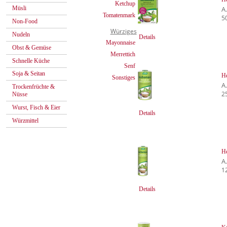
Ketchup
A
Müsli
Tomatenmark
5
Non-Food
Würziges
Nudeln
Details
Mayonnaise
Obst & Gemüse
Merrettich
Schnelle Küche
Senf
Soja & Seitan
He
Sonstiges
A
Trockenfrüchte &
2
Nüsse
Wurst, Fisch & Eier
Details
Würzmittel
He
A
1
Details