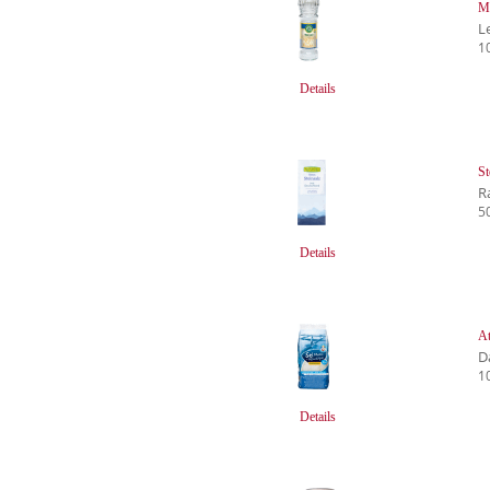
M
L
1
Details
St
R
5
Details
At
D
1
Details