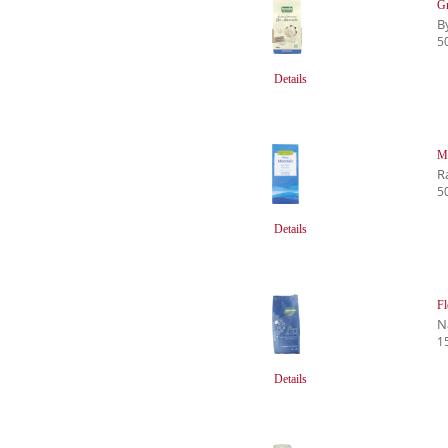
Gr
B
5
Details
Me
R
5
Details
Fl
N
1
Details