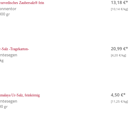
13,18 €*
urvedisches Zaubersalz® fein
onnentor
[10,14 €/kg]
300 gr
20,99 €*
-Salz -Tragekarton-
rntesegen
[4,20 €/kg]
 kg
4,50 €*
malaya Ur-Salz, feinkörnig
rntesegen
[11,25 €/kg]
00 gr