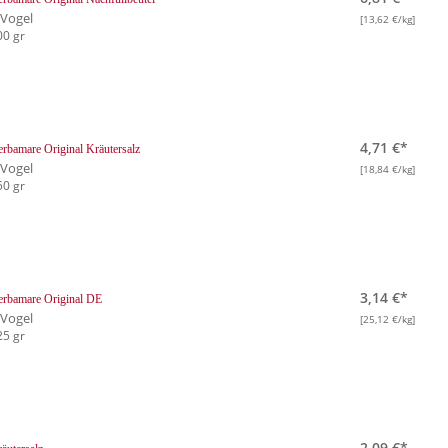
.Vogel
[13,62 €/kg]
00 gr
4,71 €*
rbamare Original Kräutersalz
.Vogel
[18,84 €/kg]
50 gr
3,14 €*
rbamare Original DE
.Vogel
[25,12 €/kg]
25 gr
2,09 €*