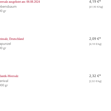
4,19 €*
eersalz
ausgelistet am: 06.08.2024
ebensbaum
[41,90 €/kg]
00 gr
2,09 €*
einsalz, Deutschland
apunzel
[4,18 €/kg]
00 gr
2,32 €*
lantik-Meersalz
anival
[2,32 €/kg]
000 gr