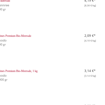
4,19 €*
äutersalz
ennree
[8,38 €/kg]
00 gr
2,09 €*
ines Premium Bio-Meersalz
yodo
[4,18 €/kg]
00 gr
3,14 €*
ines Premium Bio-Meersalz, 1 kg
yodo
[3,14 €/kg]
000 gr