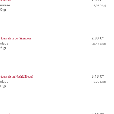
äutersalz
ennree
[13,06 €/kg]
60 gr
2,93 €*
äutersalz in der Streudose
ioladen
[23,44 €/kg]
25 gr
5,13 €*
äutersalz im Nachfüllbeutel
ioladen
[10,26 €/kg]
00 gr