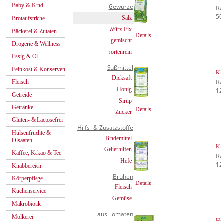
Baby & Kind
Gewürze
R
5
Salz
Brotaufstriche
Würz-Fix
Bäckerei & Zutaten
Details
gemischt
Drogerie & Wellness
sortenrein
Essig & Öl
Süßmittel
Feinkost & Konserven
Kr
Dicksaft
R
Fleisch
Honig
1
Getreide
Sirup
Getränke
Details
Zucker
Gluten- & Lactosefrei
Hilfs- & Zusatzstoffe
Hülsenfrüchte &
Bindemittel
Ölsaaten
Kr
Gelierhilfen
Kaffee, Kakao & Tee
R
Hefe
1
Knabbereien
Brühen
Körperpflege
Details
Fleisch
Küchenservice
Gemüse
Makrobiotik
aus Tomaten
Molkerei
He