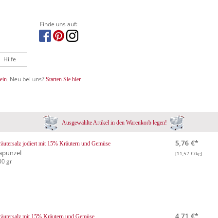
Finde uns auf:
Hilfe
Neu bei uns?
ein.
Starten Sie hier.
Ausgewählte Artikel in den Warenkorb legen!
5,76 €*
äutersalz jodiert mit 15% Kräutern und Gemüse
apunzel
[11,52 €/kg]
00 gr
4,71 €*
äutersalz mit 15% Kräutern und Gemüse