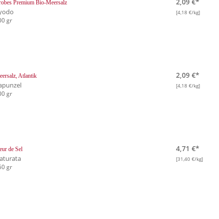
2,09 €*
obes Premium Bio-Meersalz
yodo
[4,18 €/kg]
00 gr
2,09 €*
ersalz, Atlantik
apunzel
[4,18 €/kg]
00 gr
4,71 €*
eur de Sel
aturata
[31,40 €/kg]
50 gr