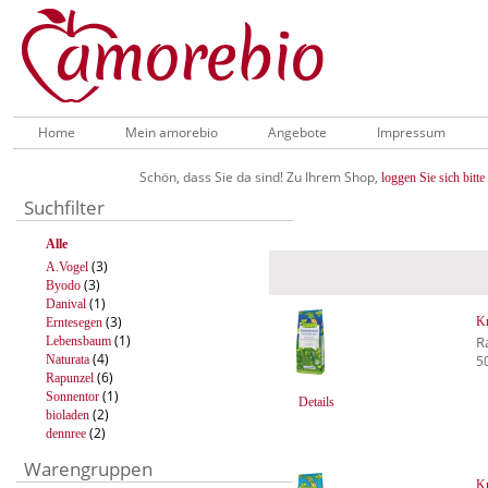
Home
Mein amorebio
Angebote
Impressum
Schön, dass Sie da sind! Zu Ihrem Shop,
loggen Sie sich bitte 
Suchfilter
Alle
(3)
A.Vogel
(3)
Byodo
(1)
Danival
(3)
Kr
Erntesegen
(1)
R
Lebensbaum
(4)
Naturata
5
(6)
Rapunzel
(1)
Sonnentor
Details
(2)
bioladen
(2)
dennree
Warengruppen
Kr