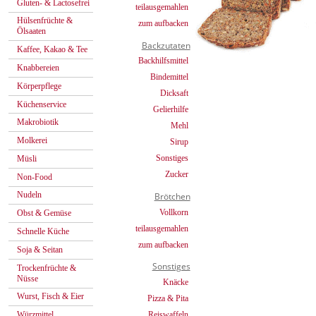
Gluten- & Lactosefrei
teilausgemahlen
Hülsenfrüchte &
zum aufbacken
Ölsaaten
Backzutaten
Kaffee, Kakao & Tee
Backhilfsmittel
Knabbereien
Bindemittel
Körperpflege
Dicksaft
Küchenservice
Gelierhilfe
Makrobiotik
Mehl
Molkerei
Sirup
Sonstiges
Müsli
Zucker
Non-Food
Nudeln
Brötchen
Vollkorn
Obst & Gemüse
teilausgemahlen
Schnelle Küche
zum aufbacken
Soja & Seitan
Sonstiges
Trockenfrüchte &
Nüsse
Knäcke
Wurst, Fisch & Eier
Pizza & Pita
Reiswaffeln
Würzmittel