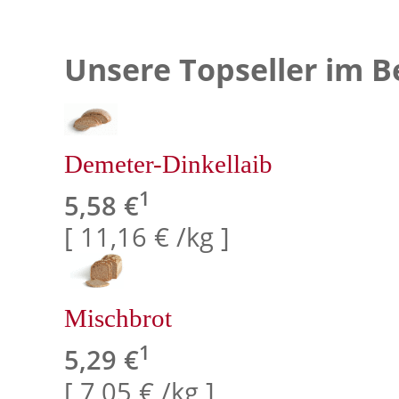
Unsere Topseller im B
Demeter-Dinkellaib
1
5,58 €
[ 11,16 € /kg ]
Mischbrot
1
5,29 €
[ 7,05 € /kg ]