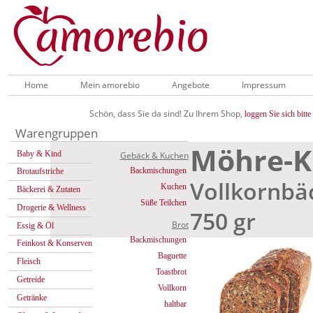
Home
Mein amorebio
Angebote
Impressum
Schön, dass Sie da sind! Zu Ihrem Shop,
loggen Sie sich bitte 
Warengruppen
Möhre-K
Baby & Kind
Gebäck & Kuchen
Backmischungen
Brotaufstriche
Vollkornbä
Kuchen
Bäckerei & Zutaten
Süße Teilchen
Drogerie & Wellness
750 gr
Brot
Essig & Öl
Backmischungen
Feinkost & Konserven
Baguette
Fleisch
Toastbrot
Getreide
Vollkorn
Getränke
haltbar