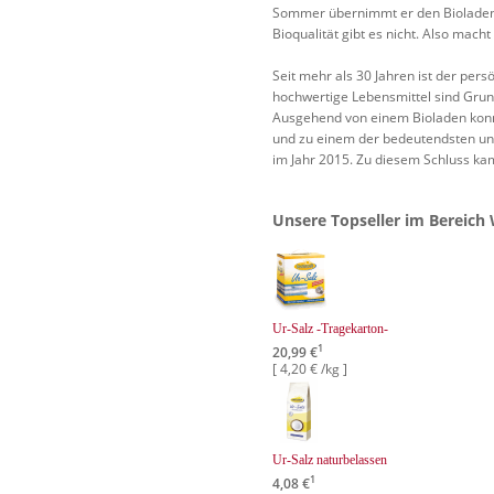
Sommer übernimmt er den Bioladen d
Bioqualität gibt es nicht. Also mach
Seit mehr als 30 Jahren ist der per
hochwertige Lebensmittel sind Grun
Ausgehend von einem Bioladen konn
und zu einem der bedeutendsten un
im Jahr 2015. Zu diesem Schluss kam
Unsere Topseller im Bereich 
Ur-Salz -Tragekarton-
1
20,99 €
[ 4,20 € /kg ]
Ur-Salz naturbelassen
1
4,08 €