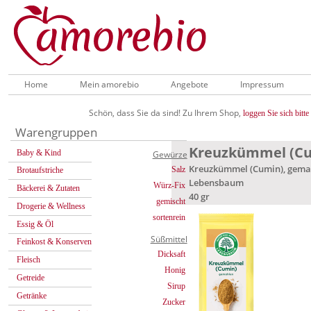
Home
Mein amorebio
Angebote
Impressum
Schön, dass Sie da sind! Zu Ihrem Shop,
loggen Sie sich bitte 
Warengruppen
Kreuzkümmel (Cu
Baby & Kind
Gewürze
Kreuzkümmel (Cumin), gema
Salz
Brotaufstriche
Lebensbaum
Würz-Fix
Bäckerei & Zutaten
40 gr
gemischt
Drogerie & Wellness
sortenrein
Essig & Öl
Süßmittel
Feinkost & Konserven
Dicksaft
Fleisch
Honig
Getreide
Sirup
Getränke
Zucker