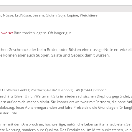
lch, Nüsse, ErdNüsse, Sesam, Gluten, Soja, Lupine, Weichtiere
nweise:
Bitte trocken lagern. Oft länger gut
en Geschmack, der beim Braten oder Rösten eine nussige Note entwickelt. F
e können aber auch Suppen, Salate und Gebäck damit würzen.
U. Walter GmbH; Postfach; 49342 Diepholz; +49 (05441) 985611
schäftsführer Ulrich Walter mit Sitz im niedersächsischen Diepholz gegründet
lern auf dem deutschen Markt. Sie kooperiert weltweit mit Partnern, die hohe A
ektbezug, feste Abnahmegarantien und faire Preise sind die Grundlagen für langfr
n der Erde.
ehmer mit dem Anspruch an, hochwertige, natürliche Lebensmittel anzubieten. Sein 
itete Nahrung, sondern pure Qualität. Das Produkt soll im Mittelpunkt stehen, kei