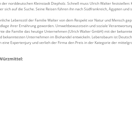
er norddeutschen Kleinstadt Diepholz. Schnell muss Ulrich Walter feststellen: 
t er sich auf die Suche. Seine Reisen führen ihn nach Südfrankreich, Ägypten und s
sönliche Lebensstil der Familie Walter von dem Respekt vor Natur und Mensch gepr
dlage ihrer Ernährung geworden. Umweltbewusstsein und soziale Verantwortung 
te die Familie das heutige Unternehmen (Ulrich Walter GmbH) mit der bekan
d bekanntesten Unternehmen im Biohandel entwickeln. Lebensbaum ist Deutsc
 eine Expertenjury und verlieh der Firma den Preis in der Kategorie der mittel
Würzmittel: