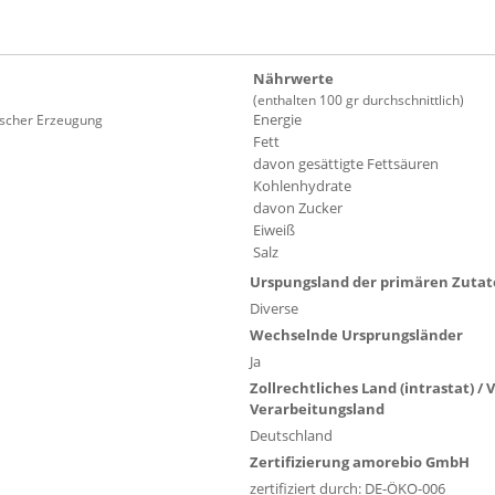
Nährwerte
(enthalten 100 gr durchschnittlich)
Energie
gischer Erzeugung
Fett
davon gesättigte Fettsäuren
Kohlenhydrate
davon Zucker
Eiweiß
Salz
Urspungsland der primären Zuta
Diverse
Wechselnde Ursprungsländer
Ja
Zollrechtliches Land (intrastat) /
Verarbeitungsland
Deutschland
Zertifizierung amorebio GmbH
zertifiziert durch: DE-ÖKO-006