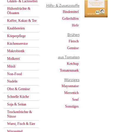
Gluten- & Lactosefrei
Hilfs- & Zusatzstoffe
Hülsenfrüchte &
Bindemittel
Ölsaaten
Gelierhilfen
Kaffee, Kakao & Tee
Hefe
Knabbereien
Brühen
Körperpflege
Fleisch
Küchenservice
Gemüse
Makrobiotik
aus Tomaten
Molkerei
Ketchup
Müsli
Tomatenmark
Non-Food
Würziges
Nudeln
Mayonnaise
Obst & Gemüse
Merrettich
Schnelle Küche
Senf
Soja & Seitan
Sonstiges
Trockenfrüchte &
Nüsse
Wurst, Fisch & Eier
Würzmittel