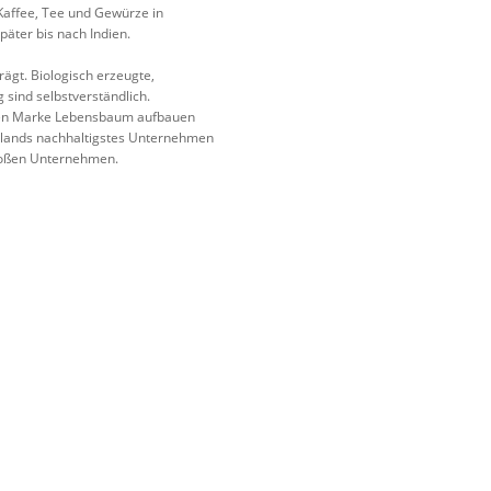
Kaffee, Tee und Gewürze in
päter bis nach Indien.
ägt. Biologisch erzeugte,
sind selbstverständlich.
nten Marke Lebensbaum aufbauen
hlands nachhaltigstes Unternehmen
großen Unternehmen.