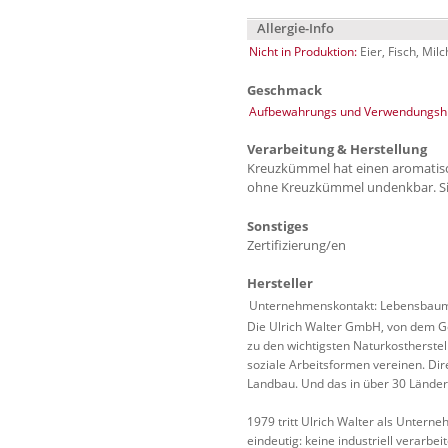
Allergie-Info
Nicht in Produktion:
Eier, Fisch, Mi
Geschmack
Aufbewahrungs und Verwendungshi
Verarbeitung & Herstellung
Kreuzkümmel hat einen aromatisch
ohne Kreuzkümmel undenkbar. Si
Sonstiges
Zertifizierung/en
Hersteller
Unternehmenskontakt: Lebensbaum 
Die Ulrich Walter GmbH, von dem Ge
zu den wichtigsten Naturkostherstel
soziale Arbeitsformen vereinen. Dir
Landbau. Und das in über 30 Länder
1979 tritt Ulrich Walter als Untern
eindeutig: keine industriell verarbe