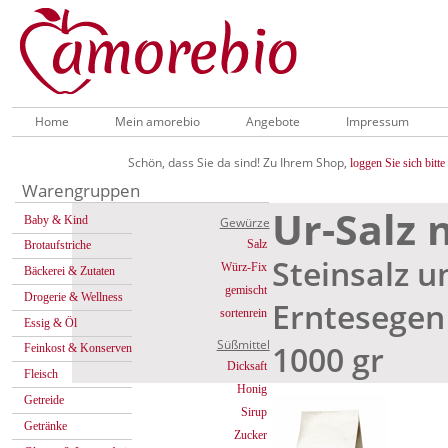
Home
Mein amorebio
Angebote
Impressum
Schön, dass Sie da sind! Zu Ihrem Shop,
loggen Sie sich bitte 
Warengruppen
Ur-Salz 
Baby & Kind
Gewürze
Salz
Brotaufstriche
Steinsalz u
Würz-Fix
Bäckerei & Zutaten
gemischt
Drogerie & Wellness
Erntesegen
sortenrein
Essig & Öl
Süßmittel
1000 gr
Feinkost & Konserven
Dicksaft
Fleisch
Honig
Getreide
Sirup
Getränke
Zucker