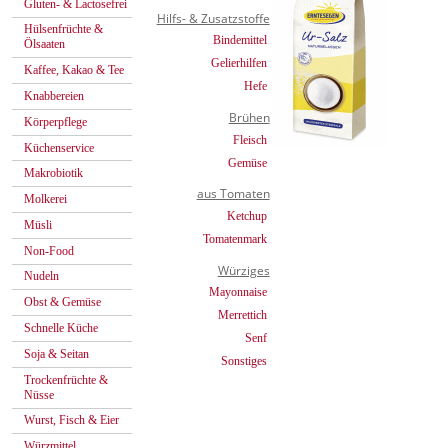
Gluten- & Lactosefrei
Hilfs- & Zusatzstoffe
Hülsenfrüchte &
Bindemittel
Ölsaaten
Gelierhilfen
Kaffee, Kakao & Tee
Hefe
Knabbereien
Brühen
Körperpflege
Fleisch
Küchenservice
Gemüse
Makrobiotik
aus Tomaten
Molkerei
Ketchup
Müsli
Tomatenmark
Non-Food
Würziges
Nudeln
Mayonnaise
Obst & Gemüse
Merrettich
Schnelle Küche
Senf
Soja & Seitan
Sonstiges
Trockenfrüchte &
Nüsse
Wurst, Fisch & Eier
Würzmittel