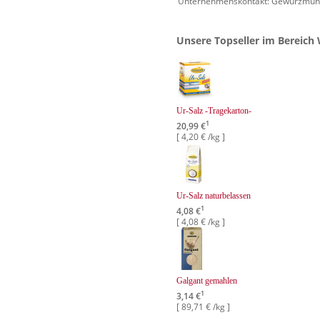
Unternehmenskontakt: Gewürzmühle
Unsere Topseller im Bereich 
Ur-Salz -Tragekarton-
1
20,99 €
[ 4,20 € /kg ]
Ur-Salz naturbelassen
1
4,08 €
[ 4,08 € /kg ]
Galgant gemahlen
1
3,14 €
[ 89,71 € /kg ]