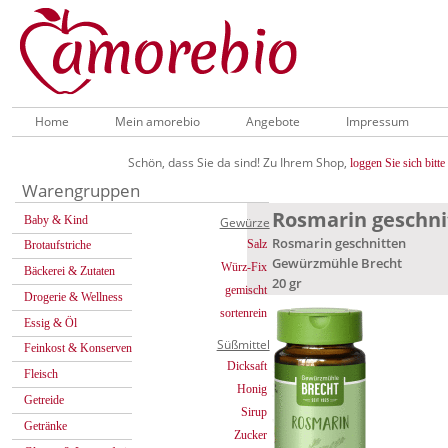
Home
Mein amorebio
Angebote
Impressum
Schön, dass Sie da sind! Zu Ihrem Shop,
loggen Sie sich bitte 
Warengruppen
Rosmarin geschnit
Baby & Kind
Gewürze
Rosmarin geschnitten
Salz
Brotaufstriche
Gewürzmühle Brecht
Würz-Fix
Bäckerei & Zutaten
20 gr
gemischt
Drogerie & Wellness
sortenrein
Essig & Öl
Süßmittel
Feinkost & Konserven
Dicksaft
Fleisch
Honig
Getreide
Sirup
Getränke
Zucker