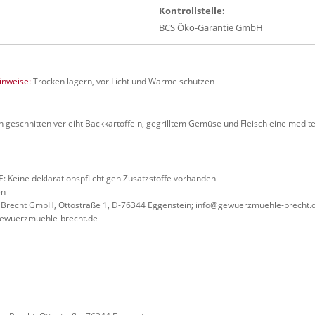
Kontrollstelle:
BCS Öko-Garantie GmbH
nweise:
Trocken lagern, vor Licht und Wärme schützen
 geschnitten verleiht Backkartoffeln, gegrilltem Gemüse und Fleisch eine medit
Keine deklarationspflichtigen Zusatzstoffe vorhanden
en
recht GmbH, Ottostraße 1, D-76344 Eggenstein; info@gewuerzmuehle-brecht.
ewuerzmuehle-brecht.de