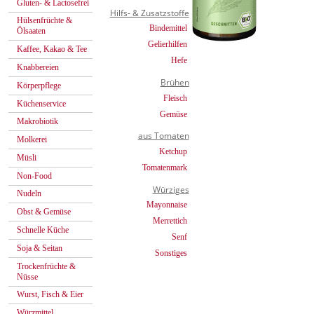
Gluten- & Lactosefrei
Hilfs- & Zusatzstoffe
Hülsenfrüchte &
Bindemittel
Ölsaaten
Gelierhilfen
Kaffee, Kakao & Tee
Hefe
Knabbereien
Brühen
Körperpflege
Fleisch
Küchenservice
Gemüse
Makrobiotik
aus Tomaten
Molkerei
Ketchup
Müsli
Tomatenmark
Non-Food
Würziges
Nudeln
Mayonnaise
Obst & Gemüse
Merrettich
Schnelle Küche
Senf
Soja & Seitan
Sonstiges
Trockenfrüchte &
Nüsse
Wurst, Fisch & Eier
Würzmittel