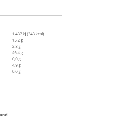
1.437 kj (343 kcal)
15,2 g
2,8 g
46,4 g
0,0 g
4,9 g
0,0 g
land