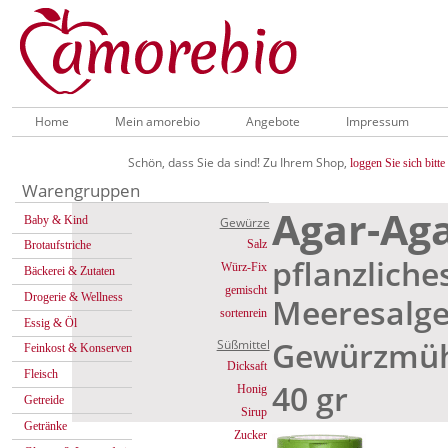
Home
Mein amorebio
Angebote
Impressum
Schön, dass Sie da sind! Zu Ihrem Shop,
loggen Sie sich bitte 
Warengruppen
Agar-Aga
Baby & Kind
Gewürze
Salz
Brotaufstriche
pflanzliche
Würz-Fix
Bäckerei & Zutaten
gemischt
Drogerie & Wellness
Meeresalg
sortenrein
Essig & Öl
Gewürzmüh
Süßmittel
Feinkost & Konserven
Dicksaft
Fleisch
40 gr
Honig
Getreide
Sirup
Getränke
Zucker