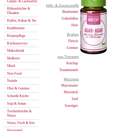
Gluten- & Lactosefrei
Hilfs- & Zusatzstoffe
Hülsenfrüchte &
Bindemittel
Ölsaaten
Gelierhilfen
Kaffee, Kakao & Tee
Hefe
Knabbereien
Brühen
Körperpflege
Fleisch
Küchenservice
Gemüse
Makrobiotik
aus Tomaten
Molkerei
Ketchup
Müsli
Tomatenmark
Non-Food
Würziges
Nudeln
Mayonnaise
Obst & Gemüse
Merrettich
Schnelle Küche
Senf
Soja & Seitan
Sonstiges
Trockenfrüchte &
Nüsse
Wurst, Fisch & Eier
Würzmittel