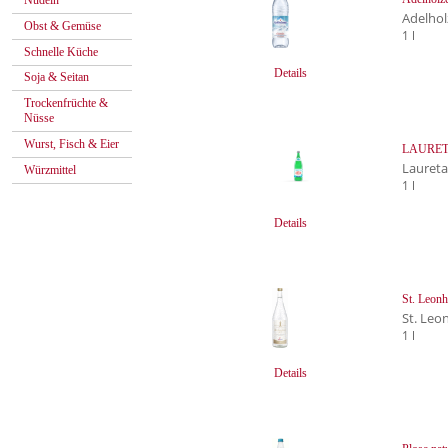
Nudeln
Adelhol
Obst & Gemüse
1 l
Schnelle Küche
Details
Soja & Seitan
Trockenfrüchte &
Nüsse
Wurst, Fisch & Eier
LAURETAN
Lauret
Würzmittel
1 l
Details
St. Leonh
St. Leo
1 l
Details