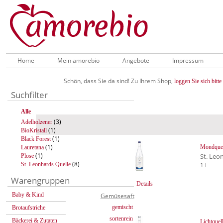
Home
Mein amorebio
Angebote
Impressum
Schön, dass Sie da sind! Zu Ihrem Shop,
loggen Sie sich bitte 
Suchfilter
Alle
(3)
Adelholzener
(1)
BioKristall
(1)
Black Forest
(1)
Mondquel
Lauretana
(1)
St. Leo
Plose
(8)
St. Leonhards Quelle
1 l
Warengruppen
Details
Baby & Kind
Gemüsesaft
gemischt
Brotaufstriche
sortenrein
Bäckerei & Zutaten
Lichtquel