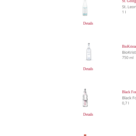
St. Georg
St. Leo
1 l
Details
BioKristal
BioKrist
750 ml
Details
Black For
Black F
0,7 l
Details