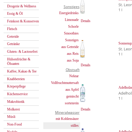
St. Leo
Drogerie & Wellness
Sonstiges
1 l
Energiedrinks
Essig & Öl
Limonade
Details
Feinkost & Konserven
Schorle
Fleisch
Smoothies
Getreide
Sonstiges
Sonnenqu
Getränke
aus Getreide
St. Leo
Gluten- & Lactosefrei
aus Reis
1 l
Hülsenfrüchte &
aus Soja
Ölsaaten
Details
Obstsaft
Kaffee, Kakao & Tee
Nektar
Knabbereien
Vollfruchtmuttersaft
Körperpflege
Adelholze
aus Apfel
Adelhol
Küchenservice
gemischt
1 l
Makrobiotik
sortenrein
Molkerei
Details
Mineralwasser
Müsli
mit Kohlensäure
Non-Food
stilles
Adelholze