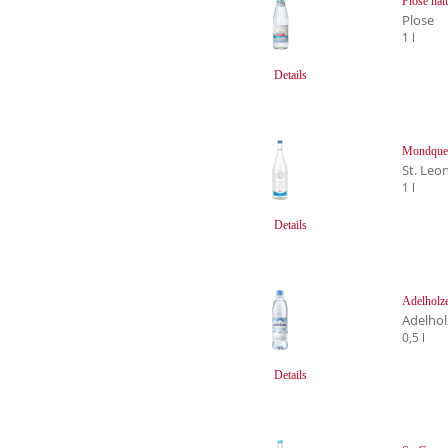
Plose nat
Plose
1 l
Details
Mondquel
St. Leo
1 l
Details
Adelholze
Adelhol
0,5 l
Details