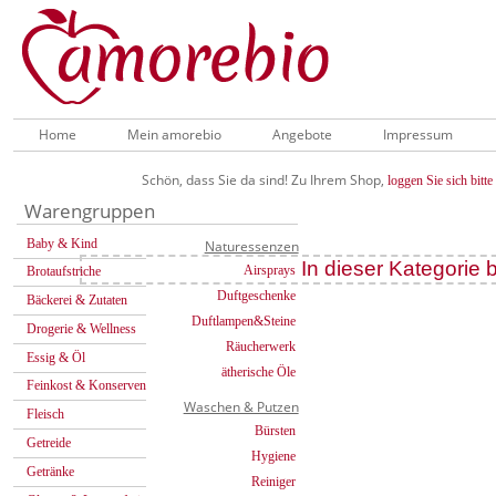
Home
Mein amorebio
Angebote
Impressum
Schön, dass Sie da sind! Zu Ihrem Shop,
loggen Sie sich bitte 
Warengruppen
Baby & Kind
Naturessenzen
In dieser Kategorie b
Airsprays
Brotaufstriche
Duftgeschenke
Bäckerei & Zutaten
Duftlampen&Steine
Drogerie & Wellness
Räucherwerk
Essig & Öl
ätherische Öle
Feinkost & Konserven
Waschen & Putzen
Fleisch
Bürsten
Getreide
Hygiene
Getränke
Reiniger