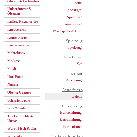
Gluten- & Lactosefrei
Seife
Hülsenfrüchte &
Sonstiges
Ölsaaten
Spülmittel
Kaffee, Kakao & Tee
Waschmittel
Knabbereien
Weichspüler & Duft
Körperpflege
Spielzeug
Küchenservice
Spielzeug
Makrobiotik
Geschenke
Molkerei
Set
Müsli
Inventar
Non-Food
Austattung
Nudeln
Feste feiern
Obst & Gemüse
Ostern
Schnelle Küche
Tiernahrung
Soja & Seitan
Hundenahrung
Trockenfrüchte &
Katzennahrung
Nüsse
Trockenfutter
Wurst, Fisch & Eier
Garten & Insekten
Würzmittel