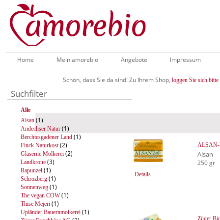
Home
Mein amorebio
Angebote
Impressum
Schön, dass Sie da sind! Zu Ihrem Shop,
loggen Sie sich bitte 
Suchfilter
Alle
(1)
Alsan
(1)
Andechser Natur
(1)
Berchtesgadener Land
(2)
ALSAN-B
Finck Naturkost
(2)
Alsan
Gläserne Molkerei
(3)
Landkrone
250 gr
(1)
Rapunzel
Details
(1)
Schrozberg
(1)
Sonnenweg
(1)
The vegan COW
(1)
Thise Mejeri
(1)
Upländer Bauernmolkerei
Züger Bio