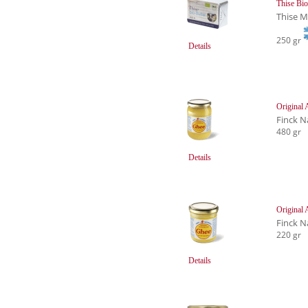
Thise Bio
Thise M
250 gr
Details
Original
Finck N
480 gr
Details
Original
Finck N
220 gr
Details