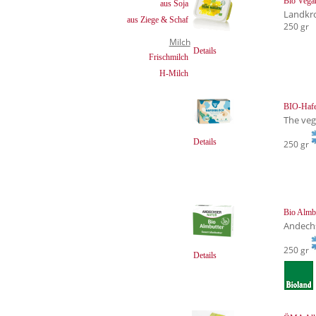
Bio Vegan
aus Soja
Landkr
aus Ziege & Schaf
250 gr
Milch
Details
Frischmilch
H-Milch
BIO-Hafe
The ve
Details
250 gr
Bio Almb
Andech
250 gr
Details