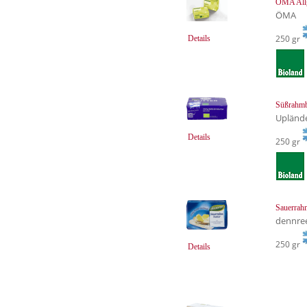
ÖMA Allg
ÖMA
250 gr
Details
Süßrahmb
Upländ
Details
250 gr
Sauerrah
dennre
250 gr
Details