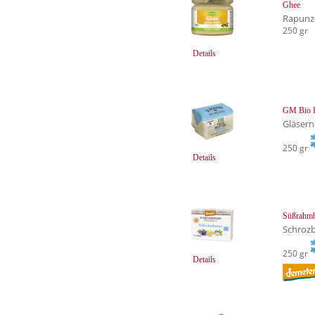
Ghee
Rapunz
250 gr
Details
GM Bio F
Gläsern
250 gr
Details
Süßrahmb
Schroz
250 gr
Details