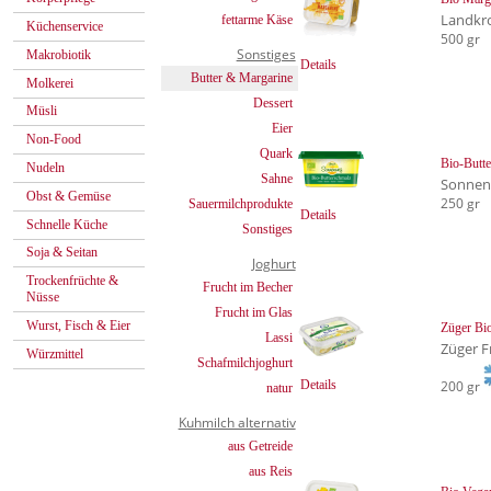
Landkr
fettarme Käse
Küchenservice
500 gr
Sonstiges
Makrobiotik
Details
Butter & Margarine
Molkerei
Dessert
Müsli
Eier
Non-Food
Quark
Bio-Butt
Nudeln
Sahne
Sonne
Obst & Gemüse
250 gr
Sauermilchprodukte
Details
Schnelle Küche
Sonstiges
Soja & Seitan
Joghurt
Trockenfrüchte &
Frucht im Becher
Nüsse
Frucht im Glas
Wurst, Fisch & Eier
Züger Bio
Lassi
Züger F
Würzmittel
Schafmilchjoghurt
Details
200 gr
natur
Kuhmilch alternativ
aus Getreide
aus Reis