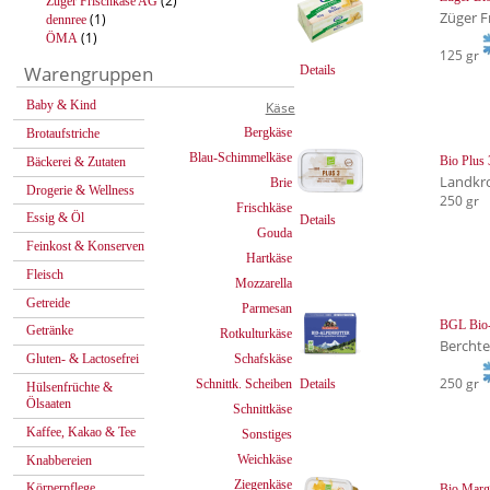
(2)
Züger Frischkäse AG
Züger F
(1)
dennree
(1)
ÖMA
125 gr
Warengruppen
Details
Baby & Kind
Käse
Bergkäse
Brotaufstriche
Blau-Schimmelkäse
Bio Plus 
Bäckerei & Zutaten
Landkr
Brie
Drogerie & Wellness
250 gr
Frischkäse
Essig & Öl
Details
Gouda
Feinkost & Konserven
Hartkäse
Fleisch
Mozzarella
Getreide
Parmesan
BGL Bio-
Getränke
Rotkulturkäse
Bercht
Schafskäse
Gluten- & Lactosefrei
250 gr
Schnittk. Scheiben
Details
Hülsenfrüchte &
Ölsaaten
Schnittkäse
Kaffee, Kakao & Tee
Sonstiges
Weichkäse
Knabbereien
Ziegenkäse
Körperpflege
Bio Marg