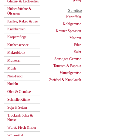
Äpfel
Gluten- & Lactosefrei
Hülsenfrüchte &
Gemüse
Ölsaaten
Kartoffeln
Kaffee, Kakao & Tee
Kohlgemüse
Knabbereien
Kräuter Sprossen
Körperpflege
Möhren
Küchenservice
Pilze
Salat
Makrobiotik
Sonstiges Gemüse
Molkerei
Tomaten & Paprika
Müsli
Wurzelgemüse
Non-Food
Zwiebel & Knoblauch
Nudeln
Obst & Gemüse
Schnelle Küche
Soja & Seitan
Trockenfrüchte &
Nüsse
Wurst, Fisch & Eier
Würzmittel