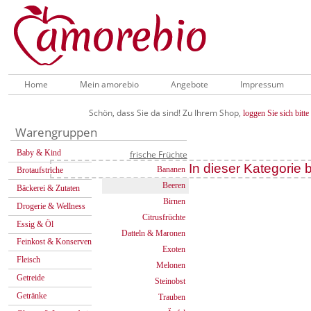
Home
Mein amorebio
Angebote
Impressum
Schön, dass Sie da sind! Zu Ihrem Shop,
loggen Sie sich bitte 
Warengruppen
Baby & Kind
frische Früchte
In dieser Kategorie b
Bananen
Brotaufstriche
Beeren
Bäckerei & Zutaten
Birnen
Drogerie & Wellness
Citrusfrüchte
Essig & Öl
Datteln & Maronen
Feinkost & Konserven
Exoten
Fleisch
Melonen
Getreide
Steinobst
Getränke
Trauben