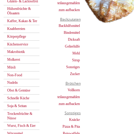
Gluten- & Lactosefrei
teilausgemahlen
Hülsenfrüchte &
zum aufbacken
Ölsaaten
Backzutaten
Kaffee, Kakao & Tee
Backhilfsmittel
Knabbereien
Bindemittel
Körperpflege
Dicksaft
Küchenservice
Gelierhilfe
Makrobiotik
Mehl
Molkerei
Sirup
Sonstiges
Müsli
Zucker
Non-Food
Nudeln
Brötchen
Vollkorn
Obst & Gemüse
teilausgemahlen
Schnelle Küche
zum aufbacken
Soja & Seitan
Sonstiges
Trockenfrüchte &
Nüsse
Knäcke
Wurst, Fisch & Eier
Pizza & Pita
Reiswaffeln
Würzmittel