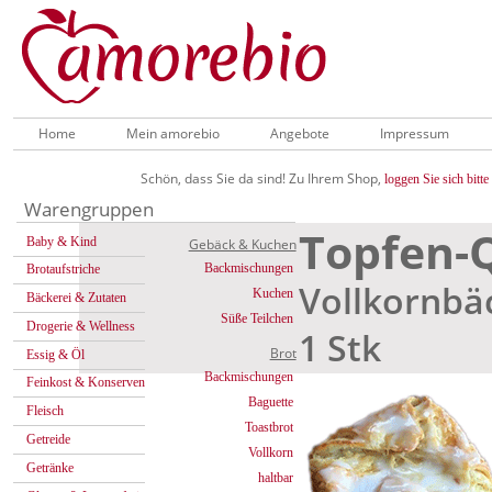
Home
Mein amorebio
Angebote
Impressum
Schön, dass Sie da sind! Zu Ihrem Shop,
loggen Sie sich bitte 
Warengruppen
Topfen-
Baby & Kind
Gebäck & Kuchen
Backmischungen
Brotaufstriche
Vollkornbä
Kuchen
Bäckerei & Zutaten
Süße Teilchen
Drogerie & Wellness
1 Stk
Brot
Essig & Öl
Backmischungen
Feinkost & Konserven
Baguette
Fleisch
Toastbrot
Getreide
Vollkorn
Getränke
haltbar