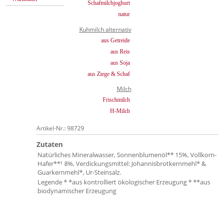
Schafmilchjoghurt
natur
Kuhmilch alternativ
aus Getreide
aus Reis
aus Soja
aus Ziege & Schaf
Milch
Frischmilch
H-Milch
Artikel-Nr.: 98729
Zutaten
Natürliches Mineralwasser, Sonnenblumenöl** 15%, Vollkorn-
Hafer**¹ 8%, Verdickungsmittel: Johannisbrotkernmehl* &
Guarkernmehl*, Ur-Steinsalz.
Legende * *aus kontrolliert ökologischer Erzeugung * **aus
biodynamischer Erzeugung