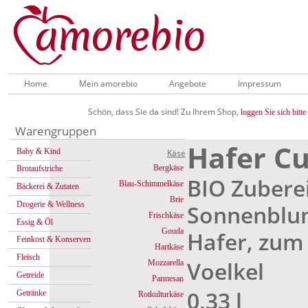
Home
Mein amorebio
Angebote
Impressum
Schön, dass Sie da sind! Zu Ihrem Shop,
loggen Sie sich bitte 
Warengruppen
Hafer Cu
Baby & Kind
Käse
Bergkäse
Brotaufstriche
BIO Zubere
Blau-Schimmelkäse
Bäckerei & Zutaten
Brie
Drogerie & Wellness
Sonnenblu
Frischkäse
Essig & Öl
Gouda
Hafer, zum 
Feinkost & Konserven
Hartkäse
Fleisch
Voelkel
Mozzarella
Getreide
Parmesan
0,33 l
Getränke
Rotkulturkäse