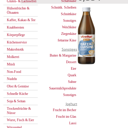
Schafskäse
Gluten- & Lactosefrei
Schnittk. Scheiben
Hülsenfrüchte &
Ölsaaten
Schnittkäse
Kaffee, Kakao & Tee
Sonstiges
Weichkäse
Knabbereien
Ziegenkäse
Körperpflege
fettarme Käse
Küchenservice
Sonstiges
Makrobiotik
Butter & Margarine
Molkerei
Dessert
Müsli
Eier
Non-Food
Quark
Nudeln
Sahne
Obst & Gemüse
Sauermilchprodukte
Schnelle Küche
Sonstiges
Soja & Seitan
Joghurt
Trockenfrüchte &
Frucht im Becher
Nüsse
Frucht im Glas
Wurst, Fisch & Eier
Lassi
Würzmittel