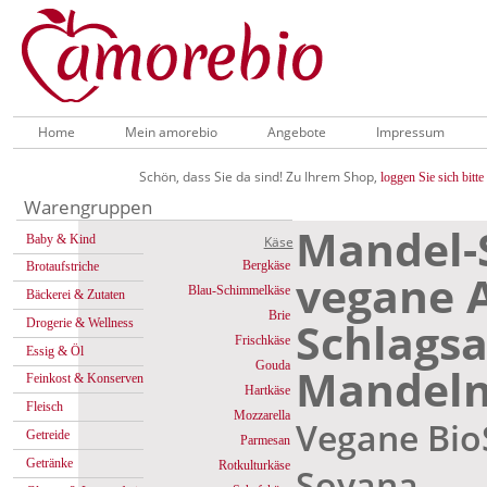
Home
Mein amorebio
Angebote
Impressum
Schön, dass Sie da sind! Zu Ihrem Shop,
loggen Sie sich bitte 
Warengruppen
Mandel-
Baby & Kind
Käse
Bergkäse
Brotaufstriche
vegane A
Blau-Schimmelkäse
Bäckerei & Zutaten
Brie
Schlagsa
Drogerie & Wellness
Frischkäse
Essig & Öl
Gouda
Mandel
Feinkost & Konserven
Hartkäse
Fleisch
Mozzarella
Vegane Bio
Getreide
Parmesan
Getränke
Rotkulturkäse
Soyana