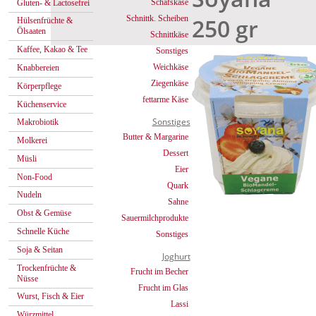
Schafskäse
Gluten- & Lactosefrei
250 gr
Schnittk. Scheiben
Hülsenfrüchte &
Ölsaaten
Schnittkäse
Kaffee, Kakao & Tee
Sonstiges
Weichkäse
Knabbereien
Ziegenkäse
Körperpflege
fettarme Käse
Küchenservice
Sonstiges
Makrobiotik
Butter & Margarine
Molkerei
Dessert
Müsli
Eier
Non-Food
Quark
Nudeln
Sahne
Obst & Gemüse
Sauermilchprodukte
Schnelle Küche
Sonstiges
Soja & Seitan
Joghurt
Trockenfrüchte &
Frucht im Becher
Nüsse
Frucht im Glas
Wurst, Fisch & Eier
Lassi
Würzmittel