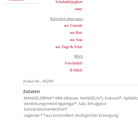
Schafmilchjoghurt
natur
Kuhmilch alternativ
aus Getreide
aus Reis
aus Soja
aus Ziege & Schaf
Milch
Frischmilch
H-Milch
Artikel-Nr.: 90299
Zutaten
MANDELDRINK* 68% (Wasser, MANDELN*), Kokosöl*, Apfeldick
Verdickungsmittel AgarAgar*, Salz, Emulgator
Sonnenblumenlecithin*.
Legende * *aus kontrolliert ökologischer Erzeugung