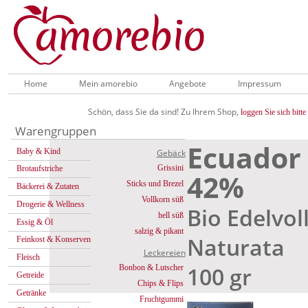
Home
Mein amorebio
Angebote
Impressum
Schön, dass Sie da sind! Zu Ihrem Shop,
loggen Sie sich bitte 
Warengruppen
Ecuador 
Baby & Kind
Gebäck
Grissini
Brotaufstriche
42%
Sticks und Brezel
Bäckerei & Zutaten
Vollkorn süß
Drogerie & Wellness
Bio Edelvo
hell süß
Essig & Öl
salzig & pikant
Naturata
Feinkost & Konserven
Leckereien
Fleisch
100 gr
Bonbon & Lutscher
Getreide
Chips & Flips
Getränke
Fruchtgummi