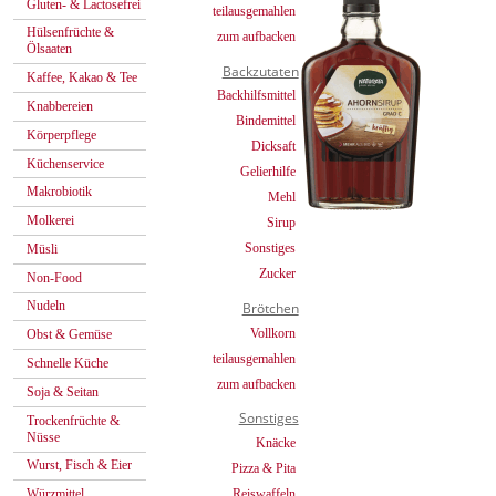
Gluten- & Lactosefrei
teilausgemahlen
Hülsenfrüchte &
zum aufbacken
Ölsaaten
Backzutaten
Kaffee, Kakao & Tee
Backhilfsmittel
Knabbereien
Bindemittel
Körperpflege
Dicksaft
Küchenservice
Gelierhilfe
Makrobiotik
Mehl
Molkerei
Sirup
Sonstiges
Müsli
Zucker
Non-Food
Nudeln
Brötchen
Vollkorn
Obst & Gemüse
teilausgemahlen
Schnelle Küche
zum aufbacken
Soja & Seitan
Sonstiges
Trockenfrüchte &
Nüsse
Knäcke
Wurst, Fisch & Eier
Pizza & Pita
Reiswaffeln
Würzmittel