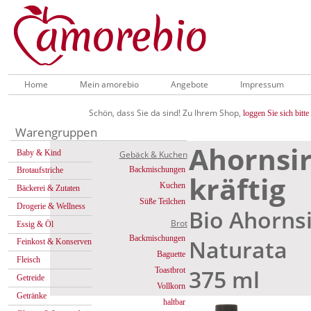
Home
Mein amorebio
Angebote
Impressum
Schön, dass Sie da sind! Zu Ihrem Shop,
loggen Sie sich bitte 
Warengruppen
Ahornsir
Baby & Kind
Gebäck & Kuchen
Backmischungen
Brotaufstriche
kräftig
Kuchen
Bäckerei & Zutaten
Süße Teilchen
Drogerie & Wellness
Bio Ahornsi
Brot
Essig & Öl
Backmischungen
Naturata
Feinkost & Konserven
Baguette
Fleisch
375 ml
Toastbrot
Getreide
Vollkorn
Getränke
haltbar