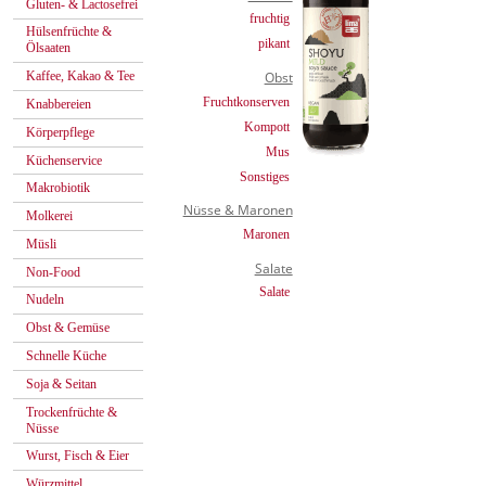
Gluten- & Lactosefrei
fruchtig
Hülsenfrüchte &
pikant
Ölsaaten
Kaffee, Kakao & Tee
Obst
Fruchtkonserven
Knabbereien
Kompott
Körperpflege
Mus
Küchenservice
Sonstiges
Makrobiotik
Nüsse & Maronen
Molkerei
Maronen
Müsli
Salate
Non-Food
Salate
Nudeln
Obst & Gemüse
Schnelle Küche
Soja & Seitan
Trockenfrüchte &
Nüsse
Wurst, Fisch & Eier
Würzmittel