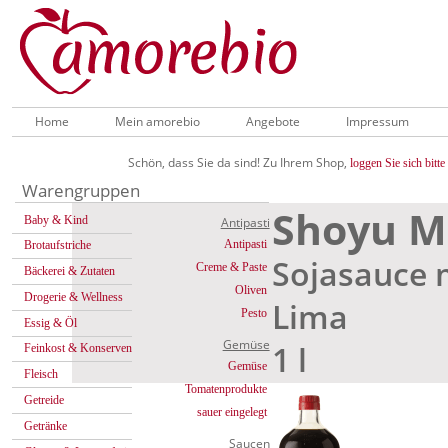
Home
Mein amorebio
Angebote
Impressum
Schön, dass Sie da sind! Zu Ihrem Shop,
loggen Sie sich bitte 
Warengruppen
Shoyu M
Baby & Kind
Antipasti
Antipasti
Brotaufstriche
Sojasauce 
Creme & Paste
Bäckerei & Zutaten
Oliven
Drogerie & Wellness
Lima
Pesto
Essig & Öl
Gemüse
1 l
Feinkost & Konserven
Gemüse
Fleisch
Tomatenprodukte
Getreide
sauer eingelegt
Getränke
Saucen