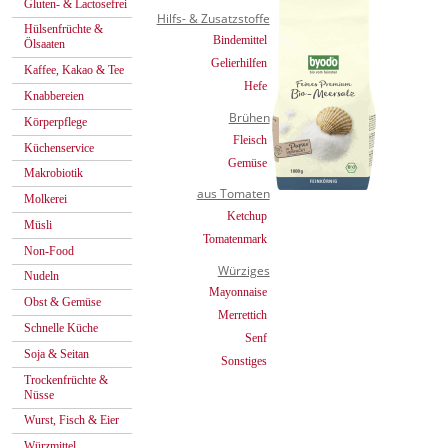
Gluten- & Lactosefrei
Hilfs- & Zusatzstoffe
Hülsenfrüchte &
Bindemittel
Ölsaaten
Gelierhilfen
Kaffee, Kakao & Tee
Hefe
Knabbereien
Brühen
Körperpflege
Fleisch
Küchenservice
Gemüse
Makrobiotik
aus Tomaten
Molkerei
Ketchup
Müsli
Tomatenmark
Non-Food
Würziges
Nudeln
Mayonnaise
Obst & Gemüse
Merrettich
Schnelle Küche
Senf
Soja & Seitan
Sonstiges
Trockenfrüchte &
Nüsse
Wurst, Fisch & Eier
Würzmittel