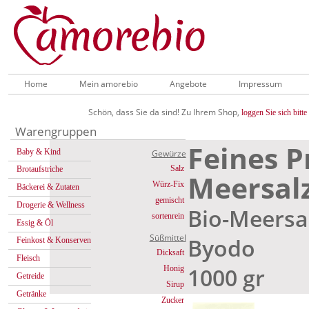
Home
Mein amorebio
Angebote
Impressum
Schön, dass Sie da sind! Zu Ihrem Shop,
loggen Sie sich bitte 
Warengruppen
Feines 
Baby & Kind
Gewürze
Salz
Brotaufstriche
Meersalz
Würz-Fix
Bäckerei & Zutaten
gemischt
Drogerie & Wellness
Bio-Meersal
sortenrein
Essig & Öl
Süßmittel
Byodo
Feinkost & Konserven
Dicksaft
Fleisch
1000 gr
Honig
Getreide
Sirup
Getränke
Zucker