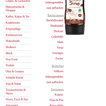
Gluten- & Lactosefrei
teilausgemahlen
Hülsenfrüchte &
zum aufbacken
Ölsaaten
Backzutaten
Kaffee, Kakao & Tee
Backhilfsmittel
Knabbereien
Bindemittel
Körperpflege
Dicksaft
Küchenservice
Gelierhilfe
Makrobiotik
Mehl
Molkerei
Sirup
Sonstiges
Müsli
Zucker
Non-Food
Nudeln
Brötchen
Vollkorn
Obst & Gemüse
teilausgemahlen
Schnelle Küche
zum aufbacken
Soja & Seitan
Sonstiges
Trockenfrüchte &
Nüsse
Knäcke
Wurst, Fisch & Eier
Pizza & Pita
Reiswaffeln
Würzmittel