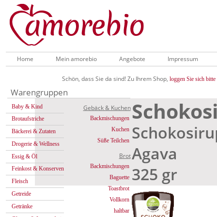
Home
Mein amorebio
Angebote
Impressum
Schön, dass Sie da sind! Zu Ihrem Shop,
loggen Sie sich bitte 
Warengruppen
Schokos
Baby & Kind
Gebäck & Kuchen
Backmischungen
Brotaufstriche
Schokosiru
Kuchen
Bäckerei & Zutaten
Süße Teilchen
Drogerie & Wellness
Agava
Brot
Essig & Öl
Backmischungen
325 gr
Feinkost & Konserven
Baguette
Fleisch
Toastbrot
Getreide
Vollkorn
Getränke
haltbar