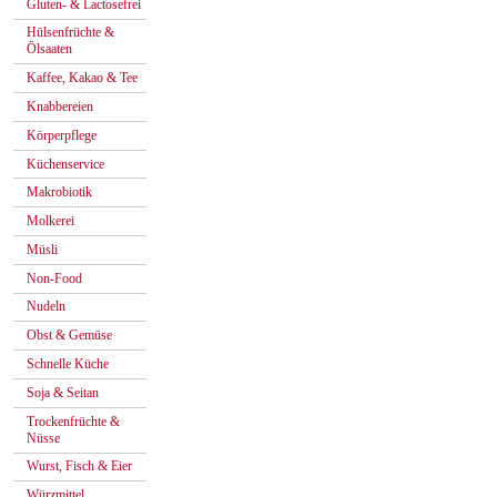
Gluten- & Lactosefrei
Hülsenfrüchte &
Ölsaaten
Kaffee, Kakao & Tee
Knabbereien
Körperpflege
Küchenservice
Makrobiotik
Molkerei
Müsli
Non-Food
Nudeln
Obst & Gemüse
Schnelle Küche
Soja & Seitan
Trockenfrüchte &
Nüsse
Wurst, Fisch & Eier
Würzmittel