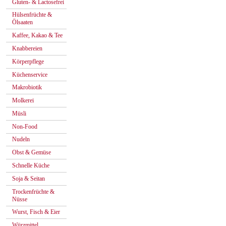
Gluten- & Lactosefrei
Hülsenfrüchte &
Ölsaaten
Kaffee, Kakao & Tee
Knabbereien
Körperpflege
Küchenservice
Makrobiotik
Molkerei
Müsli
Non-Food
Nudeln
Obst & Gemüse
Schnelle Küche
Soja & Seitan
Trockenfrüchte &
Nüsse
Wurst, Fisch & Eier
Würzmittel