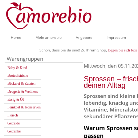
Home
Mein amorebio
Angebote
Impressum
Schön, dass Sie da sind! Zu Ihrem Shop,
loggen Sie sich bitte 
Warengruppen
Mittwoch, den 05.11.20
Baby & Kind
Brotaufstriche
Sprossen – frisc
deinen Alltag
Bäckerei & Zutaten
Drogerie & Wellness
Sprossen sind kleine
Essig & Öl
lebendig, knackig und
Feinkost & Konserven
Vitamine, Mineralsto
sekundärer Pflanzens
Fleisch
Getreide
Warum Sprossen so
Getränke
passen