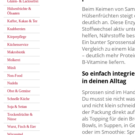
Gluten- & Lactosefrei
Beim Keimen von Sam
Hülsenfrüchte &
Ölsaaten
Hülsenfrüchten steigt
deutlich an. Diese En
Kaffee, Kakao & Tee
Stoffwechsel aktiv unt
Knabbereien
helfen, Nährstoffe be
Körperpflege
Ein bunter Sprossensal
Küchenservice
Vergleich zu einem kla
Makrobiotik
– deutlich mehr Protei
Molkerei
B-Vitamine liefern.
Müsli
So einfach integri
Non-Food
in deinen Alltag
Nudeln
Sprossen sind im Han
Obst & Gemüse
Du musst sie nicht was
Schnelle Küche
und nicht klein schnei
Soja & Seitan
der Packung direkt auf
Trockenfrüchte &
als Topping für dein Bro
Nüsse
Bowls, in Suppen, in
Wurst, Fisch & Eier
oder im Smoothie: Sp
Würzmittel