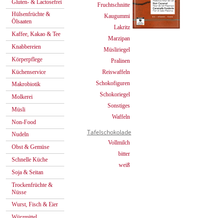
Gluten- & Lactosefrei
Fruchtschnitte
Hülsenfrüchte &
Kaugummi
Ölsaaten
Lakritz
Kaffee, Kakao & Tee
Marzipan
Knabbereien
Müsliriegel
Körperpflege
Pralinen
Küchenservice
Reiswaffeln
Schokofiguren
Makrobiotik
Schokoriegel
Molkerei
Sonstiges
Müsli
Waffeln
Non-Food
Tafelschokolade
Nudeln
Vollmilch
Obst & Gemüse
bitter
Schnelle Küche
weiß
Soja & Seitan
Trockenfrüchte &
Nüsse
Wurst, Fisch & Eier
Würzmittel