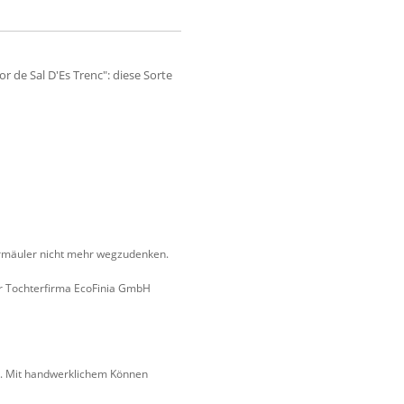
r de Sal D'Es Trenc": diese Sorte
kermäuler nicht mehr wegzudenken.
er Tochterfirma EcoFinia GmbH
en. Mit handwerklichem Können