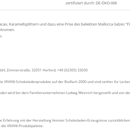
zertifiziert durch: DE-ÖKO-006
ao, Karamellsplittern und dazu eine Prise des beliebten Mallorca-Salzes "Flo
r Aromen.
n
bH; Zimmerstraße; 32051 Herford; +49 (02305) 33030
die VIVANI-Schokoladenprodukte auf der Bioflach 2000 und sind seither für Lec
laden wird bei dem Familienunternehmen Ludwig Weinrich hergestellt und von d
re Erfahrung mit der Herstellung feinster Schokoladen-Erzeugnisse zurückblick
 die VIVANI-Produktpalette.