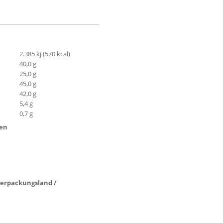
2.385 kj (570 kcal)
40,0 g
25,0 g
45,0 g
42,0 g
5,4 g
0,7 g
ten
 Verpackungsland /