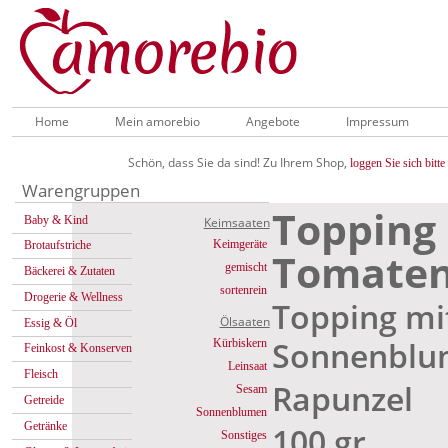
Home
Mein amorebio
Angebote
Impressum
Schön, dass Sie da sind! Zu Ihrem Shop,
loggen Sie sich bitte 
Warengruppen
Topping
Baby & Kind
Keimsaaten
Keimgeräte
Brotaufstriche
Tomaten
gemischt
Bäckerei & Zutaten
sortenrein
Drogerie & Wellness
Topping mi
Ölsaaten
Essig & Öl
Sonnenblu
Kürbiskern
Feinkost & Konserven
Leinsaat
Fleisch
Rapunzel
Sesam
Getreide
Sonnenblumen
Getränke
100 gr
Sonstiges