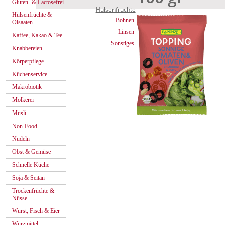
Gluten- & Lactosefrei
Hülsenfrüchte
Hülsenfrüchte &
Bohnen
Ölsaaten
Linsen
Kaffee, Kakao & Tee
Sonstiges
Knabbereien
Körperpflege
Küchenservice
Makrobiotik
Molkerei
Müsli
Non-Food
Nudeln
Obst & Gemüse
Schnelle Küche
Soja & Seitan
Trockenfrüchte &
Nüsse
Wurst, Fisch & Eier
Würzmittel