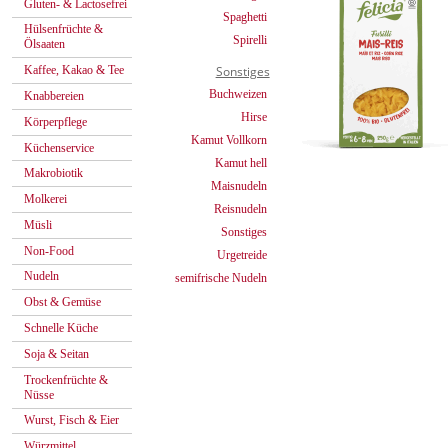
Gluten- & Lactosefrei
Spaghetti
Hülsenfrüchte &
Spirelli
Ölsaaten
Kaffee, Kakao & Tee
Sonstiges
Buchweizen
Knabbereien
Hirse
Körperpflege
Kamut Vollkorn
Küchenservice
Kamut hell
Makrobiotik
Maisnudeln
Molkerei
Reisnudeln
Müsli
Sonstiges
Non-Food
Urgetreide
Nudeln
semifrische Nudeln
Obst & Gemüse
Schnelle Küche
Soja & Seitan
Trockenfrüchte &
Nüsse
Wurst, Fisch & Eier
Würzmittel