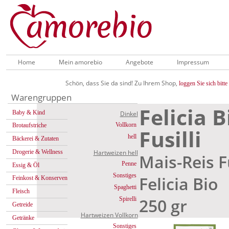
Home
Mein amorebio
Angebote
Impressum
Schön, dass Sie da sind! Zu Ihrem Shop,
loggen Sie sich bitte 
Warengruppen
Felicia 
Baby & Kind
Dinkel
Vollkorn
Brotaufstriche
Fusilli
hell
Bäckerei & Zutaten
Drogerie & Wellness
Hartweizen hell
Mais-Reis Fu
Penne
Essig & Öl
Sonstiges
Felicia Bio
Feinkost & Konserven
Spaghetti
Fleisch
250 gr
Spirelli
Getreide
Hartweizen Vollkorn
Getränke
Sonstiges