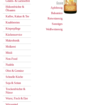
Gluten- & Lactosefrei
Essig
Hülsenfrüchte &
Apfelessig
Ölsaaten
Balsamico
Kaffee, Kakao & Tee
Rotweinessig
Knabbereien
Sonstiges
Körperpflege
Weißweinessig
Küchenservice
Makrobiotik
Molkerei
Müsli
Non-Food
Nudeln
Obst & Gemüse
Schnelle Küche
Soja & Seitan
Trockenfrüchte &
Nüsse
Wurst, Fisch & Eier
Würzmittel