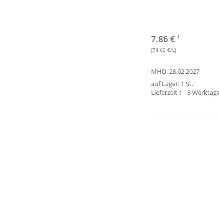
7.86 €
1
[78.60 €/L]
MHD: 28.02.2027
auf Lager: 1 St.
Lieferzeit 1 - 3 Werktag