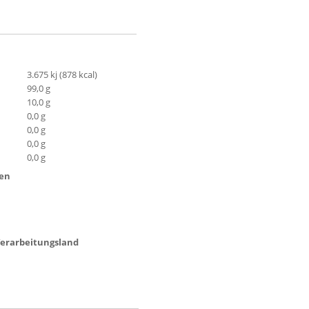
3.675 kj (878 kcal)
99,0 g
10,0 g
0,0 g
0,0 g
0,0 g
0,0 g
ten
 Verarbeitungsland