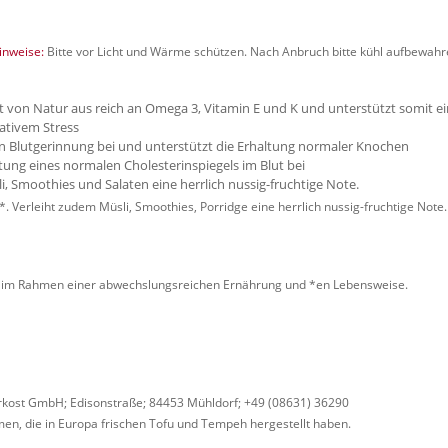
nweise:
Bitte vor Licht und Wärme schützen. Nach Anbruch bitte kühl aufbewahr
st von Natur aus reich an Omega 3, Vitamin E und K und unterstützt somit 
dativem Stress
len Blutgerinnung bei und unterstützt die Erhaltung normaler Knochen
tung eines normalen Cholesterinspiegels im Blut bei
li, Smoothies und Salaten eine herrlich nussig-fruchtige Note.
*. Verleiht zudem Müsli, Smoothies, Porridge eine herrlich nussig-fruchtige Note
 im Rahmen einer abwechslungsreichen Ernährung und *en Lebensweise.
kost GmbH; Edisonstraße; 84453 Mühldorf; +49 (08631) 36290
men, die in Europa frischen Tofu und Tempeh hergestellt haben.