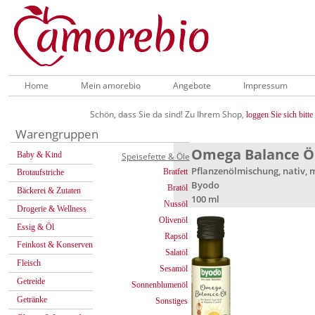
Home
Mein amorebio
Angebote
Impressum
Schön, dass Sie da sind! Zu Ihrem Shop,
loggen Sie sich bitte 
Warengruppen
Omega Balance Öl 
Baby & Kind
Speisefette & Öle
Pflanzenölmischung, nativ, 
Bratfett
Brotaufstriche
Byodo
Bratöl
Bäckerei & Zutaten
100 ml
Nussöl
Drogerie & Wellness
Olivenöl
Essig & Öl
Rapsöl
Feinkost & Konserven
Salatöl
Fleisch
Sesamöl
Getreide
Sonnenblumenöl
Getränke
Sonstiges