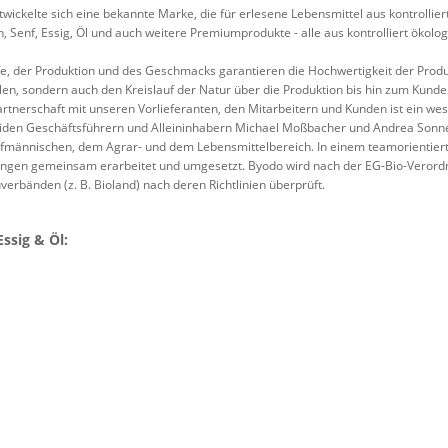
wickelte sich eine bekannte Marke, die für erlesene Lebensmittel aus kontrollie
, Senf, Essig, Öl und auch weitere Premiumprodukte - alle aus kontrolliert ökol
, der Produktion und des Geschmacks garantieren die Hochwertigkeit der Produkt
len, sondern auch den Kreislauf der Natur über die Produktion bis hin zum Kunde
artnerschaft mit unseren Vorlieferanten, den Mitarbeitern und Kunden ist ein wes
den Geschäftsführern und Alleininhabern Michael Moßbacher und Andrea Sonne
fmännischen, dem Agrar- und dem Lebensmittelbereich. In einem teamorientiert
gen gemeinsam erarbeitet und umgesetzt. Byodo wird nach der EG-Bio-Verordnu
erbänden (z. B. Bioland) nach deren Richtlinien überprüft.
ssig & Öl: