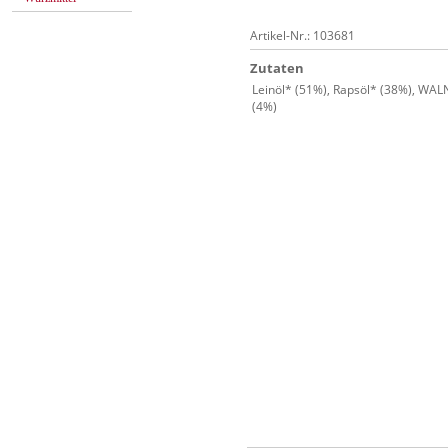
Artikel-Nr.: 103681
Zutaten
Leinöl* (51%), Rapsöl* (38%), WAL
(4%)