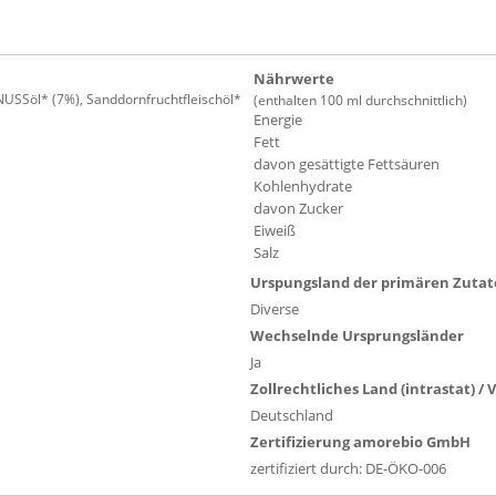
Nährwerte
NUSSöl* (7%), Sanddornfruchtfleischöl*
(enthalten 100 ml durchschnittlich)
Energie
Fett
davon gesättigte Fettsäuren
Kohlenhydrate
davon Zucker
Eiweiß
Salz
Urspungsland der primären Zuta
Diverse
Wechselnde Ursprungsländer
Ja
Zollrechtliches Land (intrastat) /
Deutschland
Zertifizierung amorebio GmbH
zertifiziert durch: DE-ÖKO-006